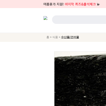
여름휴가 지원!
마지막 퀴즈&출석체크
💫
>
>
홈
식품
수산물/건어물