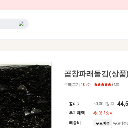
곱창파래돌김(상품) -
구매후기
109
개
(4.8)
44,
50,000원
ㆍ꽃마가
ㆍ추가혜택
꽃 1송이
(무료배송은
ㆍ배송비
무료배송