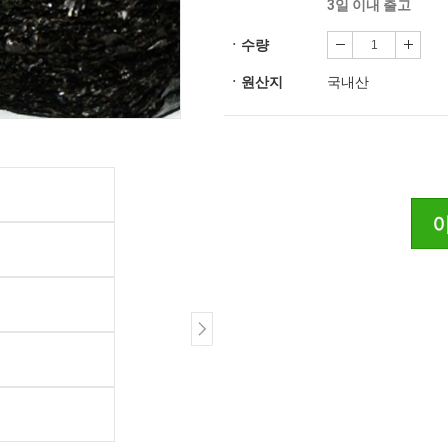
3일 이내 출고
ㆍ수량
ㆍ원산지
국내산