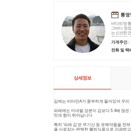
통영
바다의 땅 통영
그바다. 청
는 신선한 
젊은이 입니
선한 먹거리
가게주인 :
습니다.
전화 및 
상세정보
김에는 비타민A가 풍부하게 들어있어 우리
파래에는 미네랄 성분이 김보다 5.4배 많은
맛과 향이 뛰어납니다.
특히 ‘파래 김’은 무기산 등 유해약품을 
을 사로잡는 완벽한 웰빙식품으로 각광받고