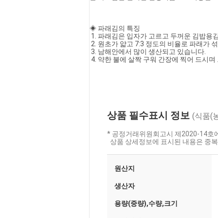
◈ 파래김의 특징
 1. 파래김은 입자가 고르고 두꺼운 김밥용
 2. 원초가 얇고 7:3 정도의 비율로 파래가
 3. 남해안에서 많이 생산되고 있습니다.
 4. 약한 불에 살짝 구워 간장에 찍어 드시며
상품 필수표시 정보
(식품(
* 공정거래위원회고시 제2020-14
상품 상세정보에 표시된 내용은 중복
원산지
생산자
용량(중량),수량,크기