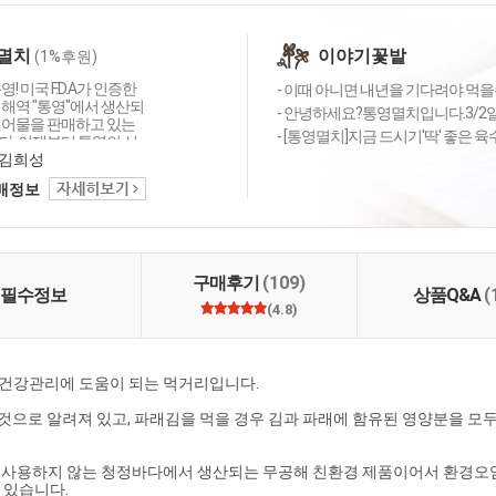
멸치
이야기꽃밭
(1%후원)
! 미국 F.D.A가 인증한
- 이때 아니면 내년을 기다려야 먹을수
정해역 "통영"에서 생산되
- 안녕하세요?통영멸치입니다.3/2일
건어물을 판매하고 있는
- [통영멸치]지금 드시기'딱' 좋은 
다. 이제부터 통영의 신
 통영멸치가 책임지겠
김희성
택배정보
구매후기
(109)
필수정보
상품Q&A
(
(4.8)
 건강관리에 도움이 되는 먹거리입니다.
 것으로 알려져 있고, 파래김을 먹을 경우 김과 파래에 함유된 영양분을 모
전혀 사용하지 않는 청정바다에서 생산되는 무공해 친환경 제품이어서 환경
 있습니다.