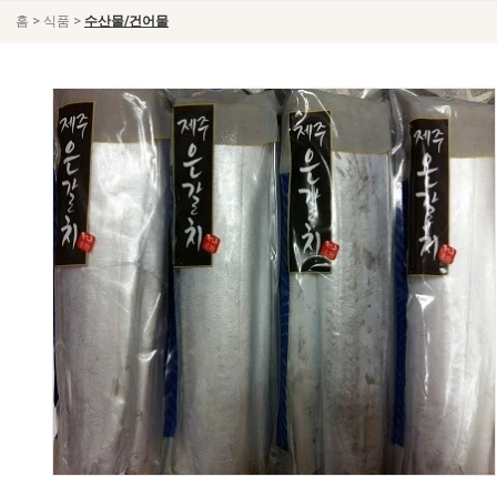
>
>
홈
식품
수산물/건어물