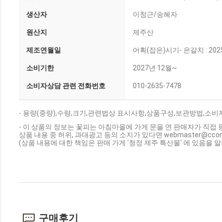
생산자
이창근/송혜자
원산지
제주산
제조연월일
어획(잡은)시기- 은갈치 : 202
소비기한
2027년 12월~
소비자상담 관련 전화번호
010-2635-7478
- 용량(중량),수량,크기,관련법상 표시사항,상품구성,보관방법,소비
- 이 상품의 정보는 꽃피는 아침마을에 가게 문을 연 판매자가 직접 
상품 내용 중 허위, 과대광고 등의 소지가 있다면 webmaster@cc
(상품 내용에 대한 책임은 판매 가게 '청정 제주 특산물' 에 있음을 
구매후기