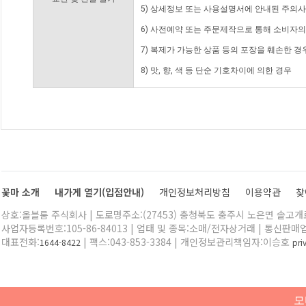
5) 상세정보 또는 사용설명서에 안내된 주의사
6) 사전예약 또는 주문제작으로 통해 소비자
7) 복제가 가능한 상품 등의 포장을 훼손한 경
8) 맛, 향, 색 등 단순 기호차이에 의한 경우
꽃마 소개
내가게 열기(입점안내)
개인정보처리방침
이용약관
찾
상호:올블룸 주식회사 | 도로명주소:(27453) 충청북도 충주시 노은면 솔고개로 
사업자등록번호:105-86-84013 | 업태 및 종목:소매/전자상거래 | 통신판매
대표전화:
| 팩스:043-853-3384 | 개인정보관리책임자:이승호
1644-8422
pr
모