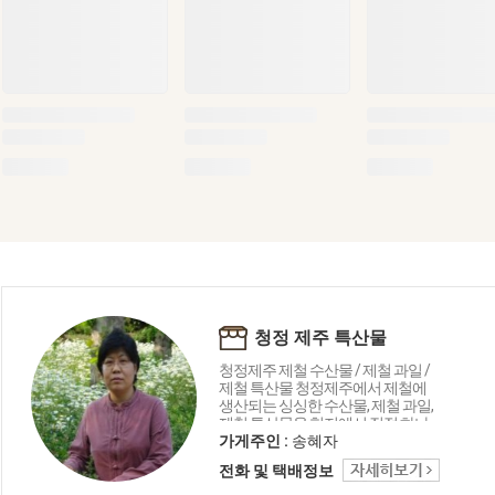
청정 제주 특산물
청정제주 제철 수산물 / 제철 과일 /
제철 특산물 청정제주에서 제철에
생산되는 싱싱한 수산물, 제철 과일,
제철 특산물을 현지에서 직접 하나
하나 수작업으로 선별 포장해 보내
가게주인 :
송혜자
드리고 있습니다. 청정제주의 깨끗
전화 및 택배정보
하고 싱싱한 먹거리 많이 드시고 건
강하세요..^^*