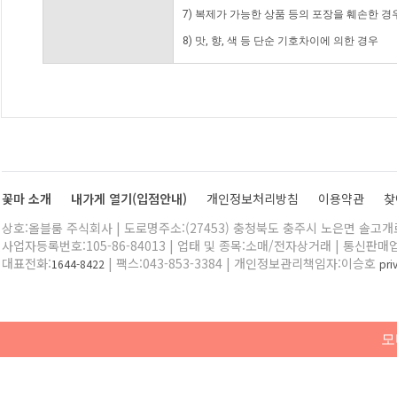
7) 복제가 가능한 상품 등의 포장을 훼손한 경
8) 맛, 향, 색 등 단순 기호차이에 의한 경우
꽃마 소개
내가게 열기(입점안내)
개인정보처리방침
이용약관
찾
상호:올블룸 주식회사 | 도로명주소:(27453) 충청북도 충주시 노은면 솔고개로 
사업자등록번호:105-86-84013 | 업태 및 종목:소매/전자상거래 | 통신판매
대표전화:
| 팩스:043-853-3384 | 개인정보관리책임자:이승호
1644-8422
pr
모