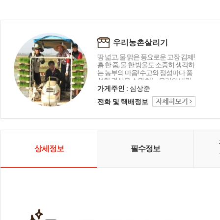
우리농촌살리기
땅 넓고, 물 맑은 풍요로운 고장 김제!
흙 한 줌, 물 한 방울도 소중히 생각하
는 농부의 마음! 수고와 정성마다 풍
성한 결실을 소원 하는 우리의 바람
을 담습니다 '우리농촌살리기공동
가게주인 :
심상준
네트워크' 는 사람과 환경이 행복한
전화 및 택배정보
국내산 친환경 제품을 생산·공급합
니다
상세정보
필수정보