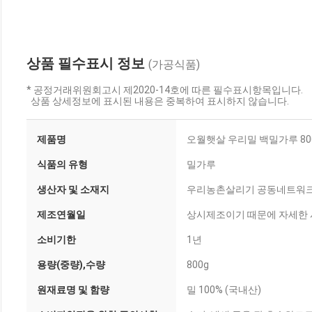
상품 필수표시 정보
(가공식품)
* 공정거래위원회고시 제2020-14호에 따른 필수표시항목입니다.
상품 상세정보에 표시된 내용은 중복하여 표시하지 않습니다.
제품명
오월햇살 우리밀 백밀가루 80
식품의 유형
밀가루
생산자 및 소재지
우리농촌살리기 공동네트워
제조연월일
상시제조이기 때문에 자세한 사
소비기한
1년
용량(중량),수량
800g
원재료명 및 함량
밀 100% (국내산)