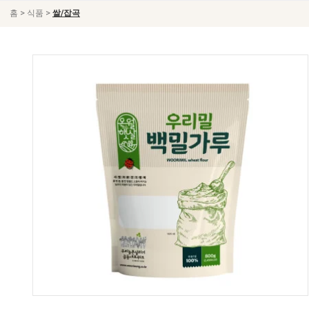
>
>
홈
식품
쌀/잡곡