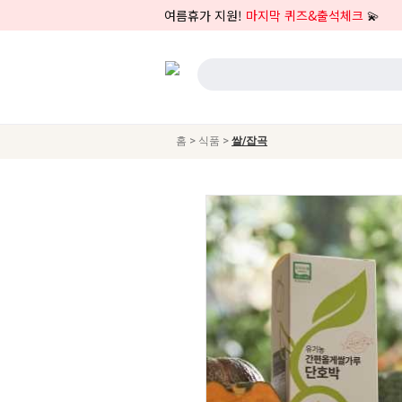
여름휴가 지원!
마지막 퀴즈&출석체크
💫
>
>
홈
식품
쌀/잡곡