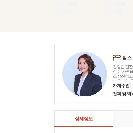
맘스
건강한 친환
식, 온가족을
조 생산하고 
다. 맘스는
온 경험과 
가게주인 :
가족을 위한
전화 및 
위해 노력하
는 로하스(LOHA
and Susta
며 이를 실
료의 선택부
상세정보
강뿐 아니라
음이 되도록
다.