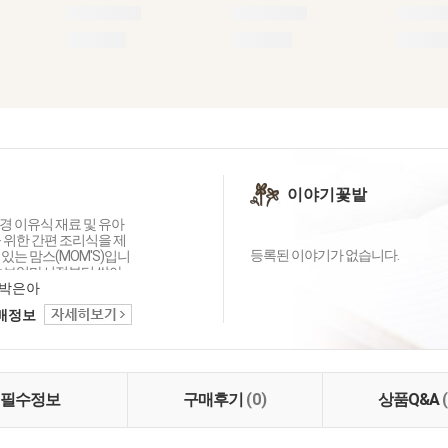
이야기꽃밭
경 이유식 재료 및 유아
 위한 간편 조리식을 제
등록된 이야기가 없습니다.
있는 맘스(MOM'S)입니
 초보엄마시절부터 쌓아
기억을 바탕으로 아기와
박은아
 좋은 먹거리를 만들기
택배정보
고 있습니다. 또한 맘스
S:Lifestyle of Health
inability)의 이념을 존중하
현하기 위해 친환경 식재
터 제조까지, 아기의 건
필수정보
구매후기
(0)
상품Q&A
 미래를 위한 좋은 첫걸
 최선을 다하고 있습니