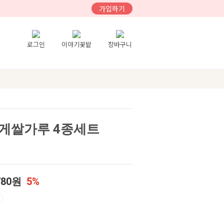
가입하기
로그인
이야기꽃밭
장바구니
게쌀가루 4종세트
780원
5%