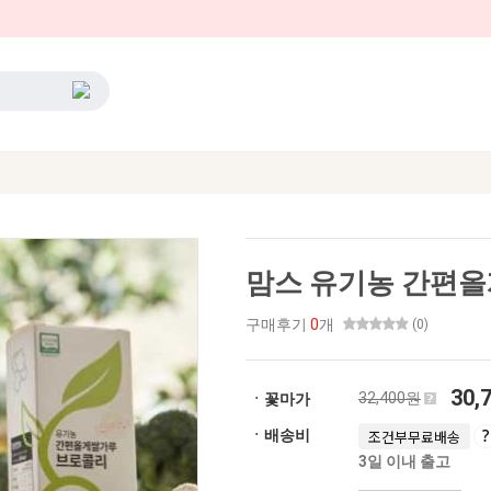
맘스 유기농 간편올
구매후기
0
개
(0)
30,
32,400원
ㆍ꽃마가
ㆍ배송비
조건부무료배송
3일 이내 출고