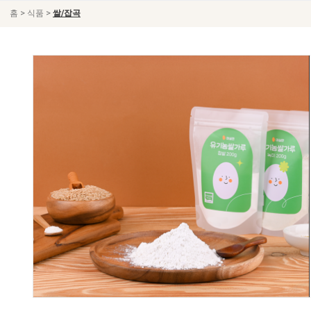
>
>
홈
식품
쌀/잡곡