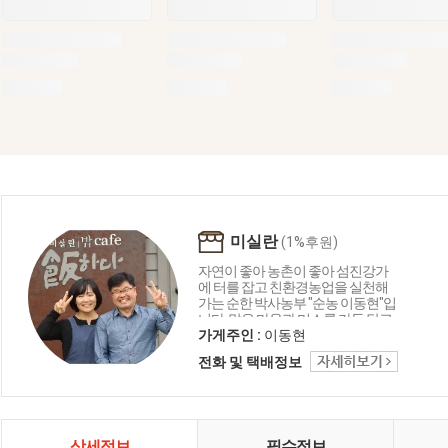
미실란
(1%후원)
자연이 좋아 농촌이 좋아 섬진강가
에 터를 잡고 친환경농업을 실천해
가는 순한 박사농부 "순농 이동현"입
니다. 맑은 마음과 미소를 가득 담고
아름다운 세상을 살아가길 바라는
가게주인 :
이동현
우리 두아들에게 좋은 먹거리와 환
전화 및 택배정보
경을 물려주고 싶은 농촌의 희망의
촛불이 되고자하는 꿈지피기 이동
현입니다. 조금 배운 것 현장에서 또
배우며 겸손하게 농업인과 함께 농
촌과도시의 참 먹을거리 지켜가는
상세정보
필수정보
공간을 "미실란"에서 만들어가겠습