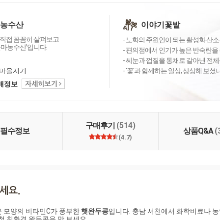
 농수산
이야기꽃밭
직접 꼼꼼히 살펴보고
- 노화의 주원인이 되는 활성화 산소를
꽃마농수산'입니다.
- 편의점에서 인기가 높은 반숙란을 
- 씨눈과 껍질을 통채로 갈아낸 전체
마을지기
- '꽃'과 함께하는 일상, 상상해 보
택배정보
구매후기
(514)
필수정보
상품Q&A
(
(4.7)
 모양의 비타민C가 풍부한 
햇완두콩
입니다. 충남 서천에서 화학비료나 농