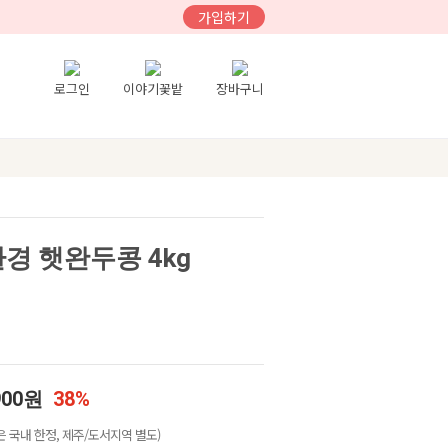
가입하기
로그인
이야기꽃밭
장바구니
경 햇완두콩 4kg
900원
38%
 국내 한정, 제주/도서지역 별도)