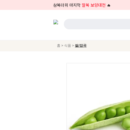
삼복더위 마지막
말복 보양대전
🔥
>
>
홈
식품
쌀/잡곡