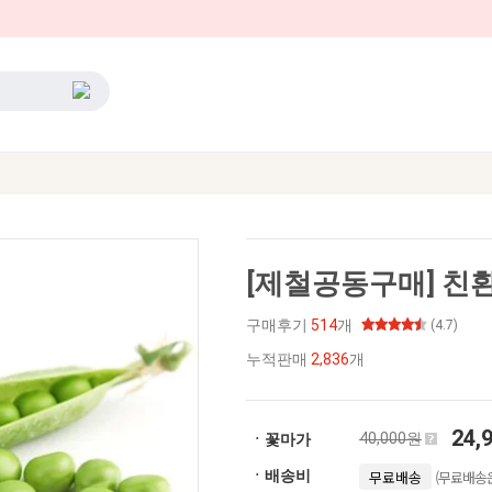
[제철공동구매] 친환
구매후기
514
개
(4.7)
누적판매
2,836
개
24,
40,000원
ㆍ꽃마가
(무료배송은
ㆍ배송비
무료배송