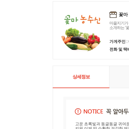
꽃마
마을지기가 
소개하는 '
가게주인 :
전화 및 
상세정보
고운 초록빛과 동글동글 귀여운