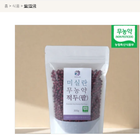
>
>
홈
식품
쌀/잡곡