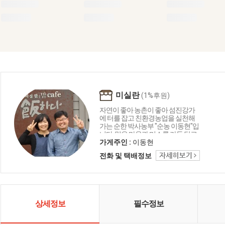
미실란
(1%후원)
자연이 좋아 농촌이 좋아 섬진강가
에 터를 잡고 친환경농업을 실천해
가는 순한 박사농부 "순농 이동현"입
니다. 맑은 마음과 미소를 가득 담고
아름다운 세상을 살아가길 바라는
가게주인 :
이동현
우리 두아들에게 좋은 먹거리와 환
전화 및 택배정보
경을 물려주고 싶은 농촌의 희망의
촛불이 되고자하는 꿈지피기 이동
현입니다. 조금 배운 것 현장에서 또
배우며 겸손하게 농업인과 함께 농
촌과도시의 참 먹을거리 지켜가는
공간을 "미실란"에서 만들어가겠습
상세정보
필수정보
니다.