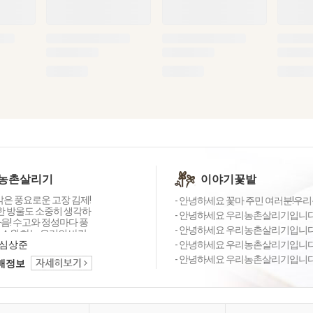
농촌살리기
이야기꽃밭
 맑은 풍요로운 고장 김제!
- 안녕하세요 꽃마 주민 여러분!우리
물 한 방울도 소중히 생각하
- 안녕하세요 우리농촌살리기입니다^^
음! 수고와 정성마다 풍
- 안녕하세요 우리농촌살리기입니다^
 소원 하는 우리의 바람
 '우리농촌살리기공동
심상준
- 안녕하세요 우리농촌살리기입니다^
는 사람과 환경이 행복한
- 안녕하세요 우리농촌살리기입니다^
택배정보
경 제품을 생산·공급합