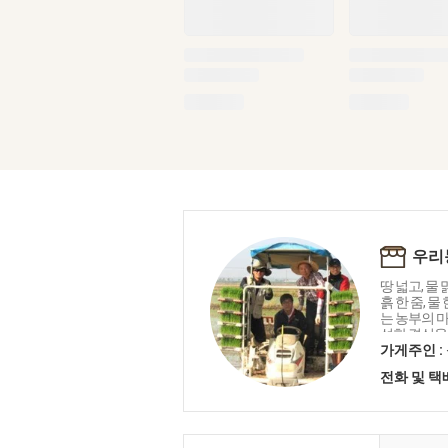
우리
땅 넓고, 물
흙 한 줌, 
는 농부의 마
성한 결실을
을 담습니다
가게주인 :
네트워크' 
전화 및 
국내산 친환
니다