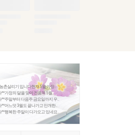
농촌살리기 입니다현재 5월 가정...
가정의 달을 맞아 전품목 5월...
^주말부터 다음주 금요일까지 우...
^어느덧 3월도 끝나가고 만개한...
^행복한 주말이 다가오고 있네요...