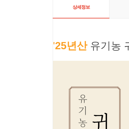
상세정보
'
25년산
 유기농 