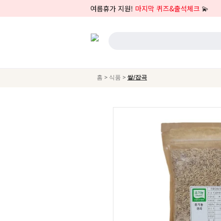
여름휴가 지원!
마지막 퀴즈&출석체크
💫
>
>
홈
식품
쌀/잡곡