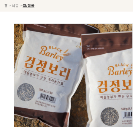
>
>
홈
식품
쌀/잡곡