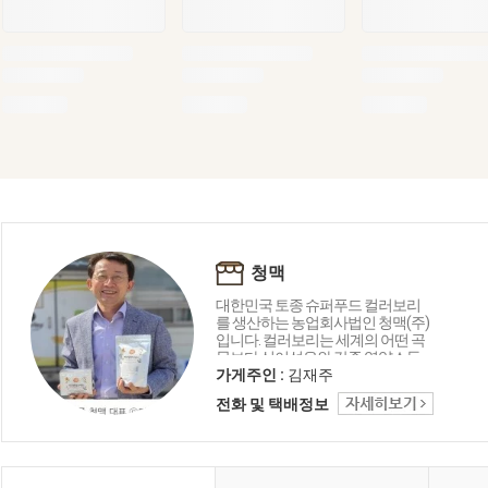
청맥
대한민국 토종 슈퍼푸드 컬러보리
를 생산하는 농업회사법인 청맥(주)
입니다. 컬러보리는 세계의 어떤 곡
물보다 식이섬유와 각종 영양소들
이 풍부하게 함유되어 있습니다.
가게주인 :
김재주
GAP, HACCP 인증받은 시설을 갖추
전화 및 택배정보
고 있으며 식이섬유와 영양소를 살
리기 위해 최소가공만 하고 있습니
다.