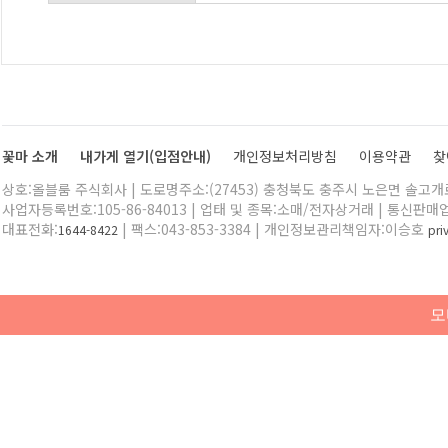
꽃마 소개
내가게 열기(입점안내)
개인정보처리방침
이용약관
찾
상호:올블룸 주식회사 | 도로명주소:(27453) 충청북도 충주시 노은면 솔고개로 
사업자등록번호:105-86-84013 | 업태 및 종목:소매/전자상거래 | 통신판매
대표전화:
| 팩스:043-853-3384 | 개인정보관리책임자:이승호
1644-8422
pr
모