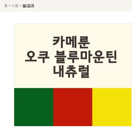
>
>
홈
식품
쌀/잡곡