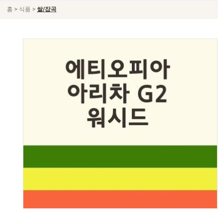
>
>
홈
식품
쌀/잡곡