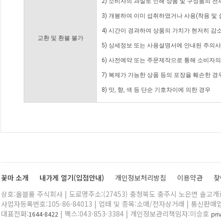
2) 소비자의 과실로 인해 상품 및 구성품의 
3) 개봉하여 이미 섭취하였거나 사용(착용 및 
4) 시간이 경과하여 상품의 가치가 현저히 감
교환 및 환불 불가
5) 상세정보 또는 사용설명서에 안내된 주의사
6) 사전예약 또는 주문제작으로 통해 소비자
7) 복제가 가능한 상품 등의 포장을 훼손한 경
8) 맛, 향, 색 등 단순 기호차이에 의한 경우
꽃마 소개
내가게 열기(입점안내)
개인정보처리방침
이용약관
찾
상호:올블룸 주식회사 | 도로명주소:(27453) 충청북도 충주시 노은면 솔고개로 
사업자등록번호:105-86-84013 | 업태 및 종목:소매/전자상거래 | 통신판매
대표전화:
| 팩스:043-853-3384 | 개인정보관리책임자:이승호
1644-8422
pr