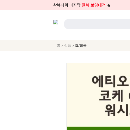
삼복더위 마지막
말복 보양대전
🔥
>
>
홈
식품
쌀/잡곡