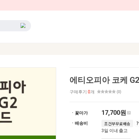
에티오피아 코케 G2
구매후기
0
개
(0)
17,700원
ㆍ꽃마가
ㆍ배송비
조건부무료배송
3일 이내 출고