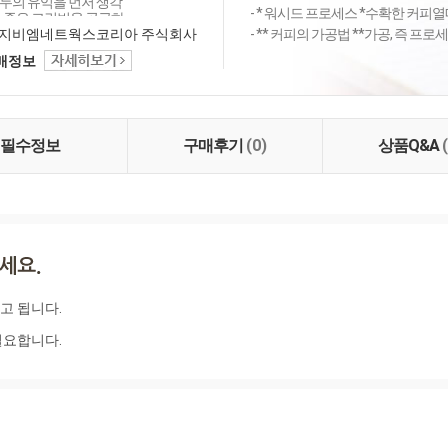
두의 유익을 먼저 생각
- * 워시드 프로세스 *수확한 커피열
질 좋은 그린빈을 공급하
도 달리고 있습니다. 커
지비엠네트웍스코리아 주식회사
- ** 커피의 가공법 **가공, 즉 프
즐겁게 소통하며 좋은 커
택배정보
나누고 싶습니다.
필수정보
구매후기
(0)
상품Q&A
 됩니다. 

필요합니다.