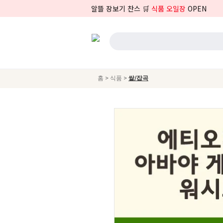
알뜰 장보기 찬스 🛒
식품 오일장
OPEN
>
>
홈
식품
쌀/잡곡