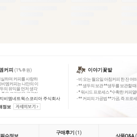
엠커피
이야기꽃밭
(1%후원)
성실하며 커피를 사랑하
- 비 오는 월요일 아침커피 한 잔 어떠
 지비엠커피는 나만의 이
- ** 생두의 보관 **생두를 보관할 때
두의 유익을 먼저 생각
- * 워시드 프로세스 *수확한 커피열
질 좋은 그린빈을 공급하
도 달리고 있습니다. 커
지비엠네트웍스코리아 주식회사
- ** 커피의 가공법 **가공, 즉 프
즐겁게 소통하며 좋은 커
택배정보
나누고 싶습니다.
구매후기
(1)
필수정보
상품Q&A