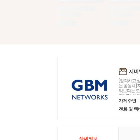
지비
[정직하고 
는 공동체]
익보다는 모
합니다. 품
기 위해 오늘
가게주인 :
피를 통해 
전화 및 
피 문화를 
상세정보