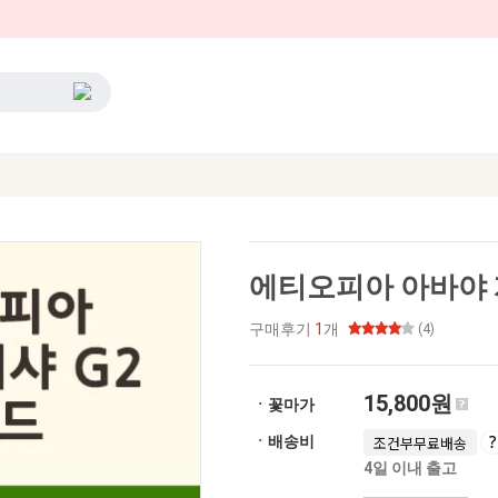
에티오피아 아바야 게
구매후기
1
개
(4)
15,800원
ㆍ꽃마가
ㆍ배송비
조건부무료배송
4일 이내 출고