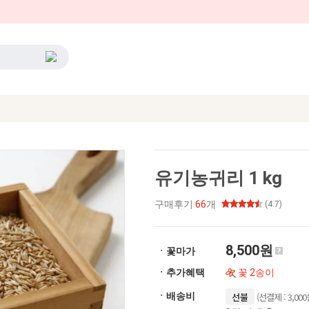
유기농귀리 1 kg
구매후기
66
개
(4.7)
8,500원
ㆍ꽃마가
ㆍ추가혜택
꽃 2송이
(선결제 : 3,000
ㆍ배송비
선불