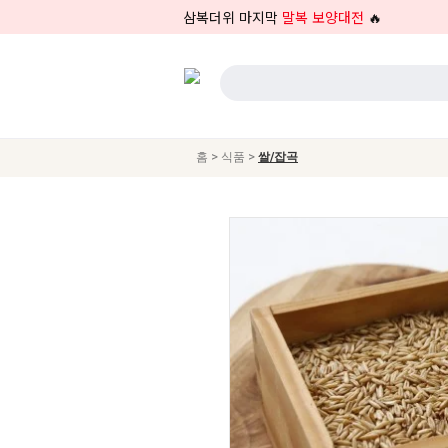
삼복더위 마지막
말복 보양대전
🔥
>
>
홈
식품
쌀/잡곡