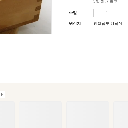
3일 이내 출고
ㆍ수량
ㆍ원산지
전라남도 해남산
+