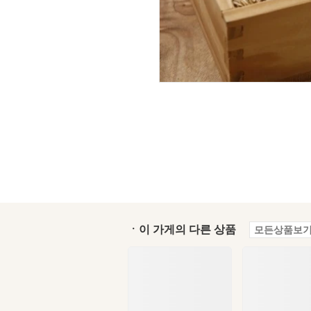
ㆍ이 가게의 다른 상품
모든상품보기