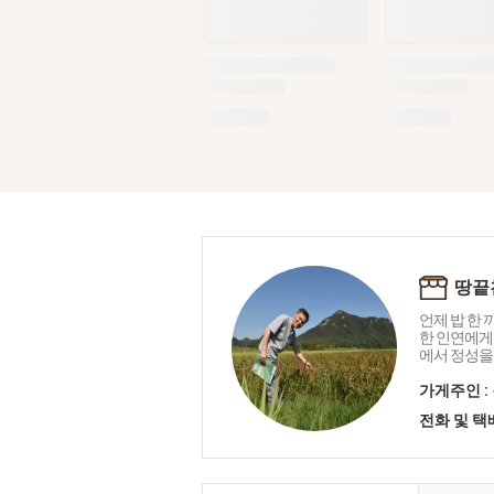
땅끝
언제 밥 한 
한 인연에게
에서 정성을
가게주인 :
전화 및 