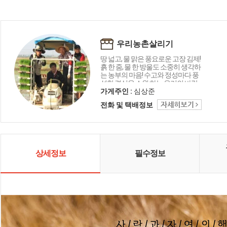
우리농촌살리기
땅 넓고, 물 맑은 풍요로운 고장 김제!
흙 한 줌, 물 한 방울도 소중히 생각하
는 농부의 마음! 수고와 정성마다 풍
성한 결실을 소원 하는 우리의 바람
을 담습니다 '우리농촌살리기공동
가게주인 :
심상준
네트워크' 는 사람과 환경이 행복한
전화 및 택배정보
국내산 친환경 제품을 생산·공급합
니다
상세정보
필수정보