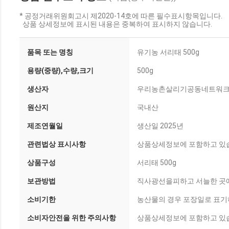
* 공정거래위원회고시 제2020-14호에 따른 필수표시항목입니다.
상품 상세정보에 표시된 내용은 중복하여 표시하지 않습니다.
품목 또는 명칭
유기농 서리태 500g
용량(중량),수량,크기
500g
생산자
우리농촌살리기공동네트워
원산지
국내산
제조연월일
생산일 2025년
관련법상 표시사항
상품상세정보에 포함하고 있
상품구성
서리태 500g
보관방법
직사광선을피하고 서늘한 곳
소비기한
농산물의 경우 포장일로 표기
소비자안전을 위한 주의사항
상품상세정보에 포함하고 있