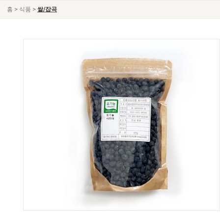
>
>
홈
식품
쌀/잡곡