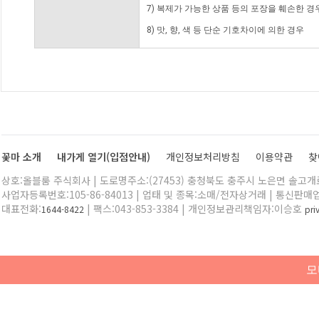
7) 복제가 가능한 상품 등의 포장을 훼손한 경
8) 맛, 향, 색 등 단순 기호차이에 의한 경우
꽃마 소개
내가게 열기(입점안내)
개인정보처리방침
이용약관
찾
상호:올블룸 주식회사 | 도로명주소:(27453) 충청북도 충주시 노은면 솔고개로 
사업자등록번호:105-86-84013 | 업태 및 종목:소매/전자상거래 | 통신판매
대표전화:
| 팩스:043-853-3384 | 개인정보관리책임자:이승호
1644-8422
pr
모