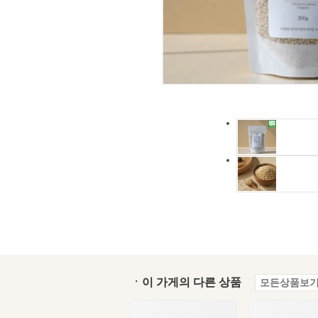
ㆍ이 가게의 다른 상품
모든상품보기