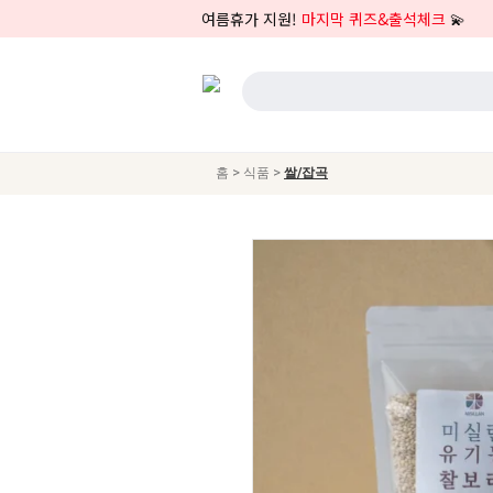
여름휴가 지원!
마지막 퀴즈&출석체크
💫
>
>
홈
식품
쌀/잡곡