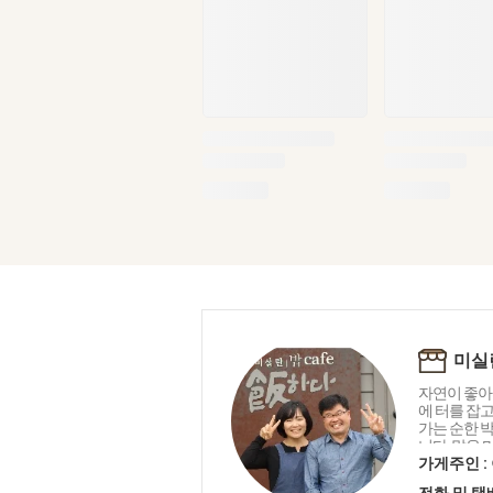
미실
자연이 좋아
에 터를 잡
가는 순한 
니다. 맑은 
아름다운 세
가게주인 :
우리 두아들
전화 및 