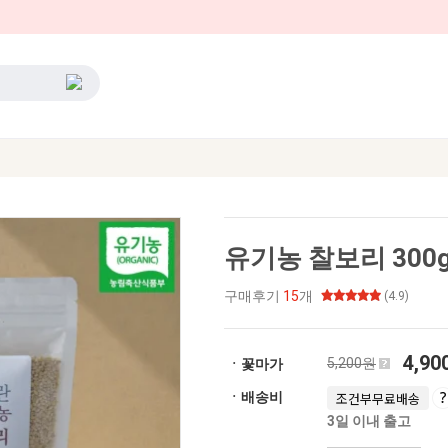
유기농 찰보리 300g
구매후기
15
개
(4.9)
4,9
5,200원
ㆍ꽃마가
ㆍ배송비
조건부무료배송
3일 이내 출고