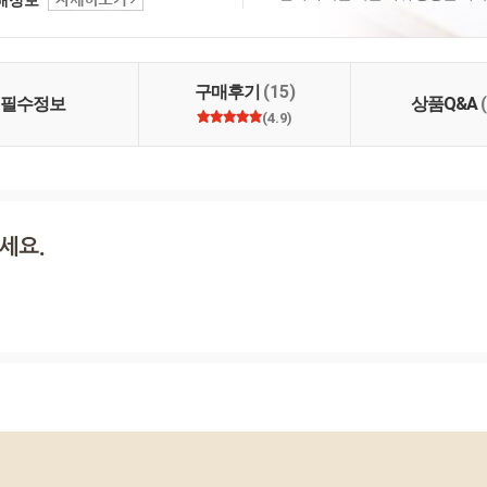
고 싶은 농촌의 희망의
자하는 꿈지피기 이동
금 배운 것 현장에서 또
하게 농업인과 함께 농
참 먹을거리 지켜가는
구매후기
(15)
실란"에서 만들어가겠습
필수정보
상품Q&A
(4.9)