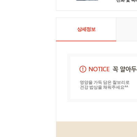
경을 물려주
촛불이 되고
현입니다. 조
배우며 겸손
촌과도시의 
공간을 "미
상세정보
니다.
영양을 가득 담은 찰보리로 

건강 밥상을 채워주세요^^