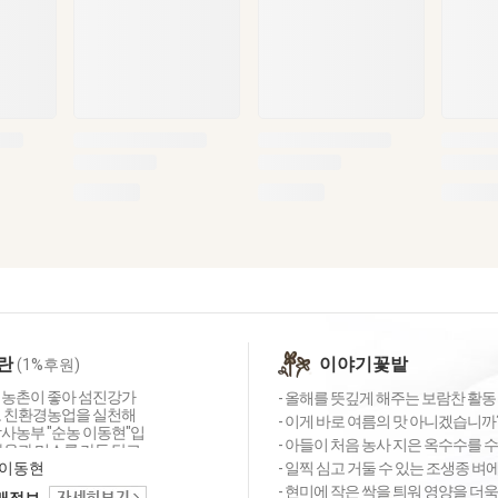
란
이야기꽃밭
(1%후원)
 농촌이 좋아 섬진강가
- 올해를 뜻깊게 해주는 보람찬 활동 
고 친환경농업을 실천해
- 이게 바로 여름의 맛 아니겠습니까?
박사농부 "순농 이동현"입
- 아들이 처음 농사 지은 옥수수를 수
마음과 미소를 가득 담고
상을 살아가길 바라는
이동현
- 일찍 심고 거둘 수 있는 조생종 벼
에게 좋은 먹거리와 환
- 현미에 작은 싹을 틔워 영양을 더욱
택배정보