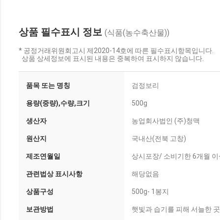
상품 필수표시 정보
(식품(농수축산물))
* 공정거래위원회고시 제2020-14호에 따른 필수표시항목입니다.
상품 상세정보에 표시된 내용은 중복하여 표시하지 않습니다.
품목 또는 명칭
검정보리
용량(중량),수량,크기
500g
생산자
농업회사법인 (주)청맥
원산지
국내산(전북 고창)
제조연월일
상시포장/ 소비기한 6개월 이
관련법상 표시사항
해당없음
상품구성
500g- 1봉지
보관방법
햇빛과 습기를 피해 서늘한 곳