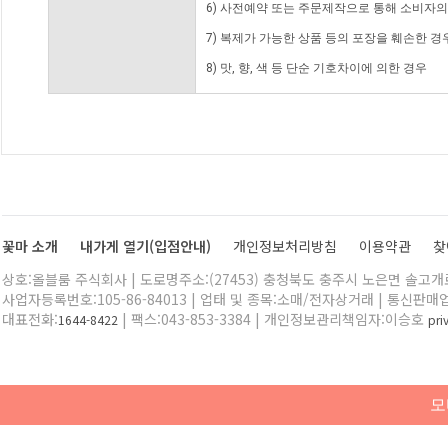
6) 사전예약 또는 주문제작으로 통해 소비자
7) 복제가 가능한 상품 등의 포장을 훼손한 경
8) 맛, 향, 색 등 단순 기호차이에 의한 경우
꽃마 소개
내가게 열기(입점안내)
개인정보처리방침
이용약관
찾
상호:올블룸 주식회사 | 도로명주소:(27453) 충청북도 충주시 노은면 솔고개로 
사업자등록번호:105-86-84013 | 업태 및 종목:소매/전자상거래 | 통신판매
대표전화:
| 팩스:043-853-3384 | 개인정보관리책임자:이승호
1644-8422
pr
모