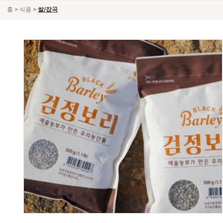
>
>
홈
식품
쌀/잡곡