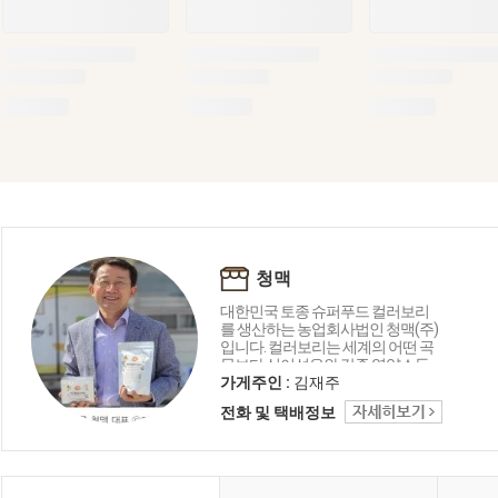
청맥
대한민국 토종 슈퍼푸드 컬러보리
를 생산하는 농업회사법인 청맥(주)
입니다. 컬러보리는 세계의 어떤 곡
물보다 식이섬유와 각종 영양소들
이 풍부하게 함유되어 있습니다.
가게주인 :
김재주
GAP, HACCP 인증받은 시설을 갖추
전화 및 택배정보
고 있으며 식이섬유와 영양소를 살
리기 위해 최소가공만 하고 있습니
다.