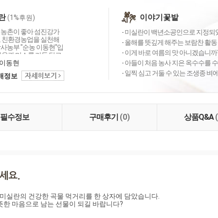
란
이야기꽃밭
(1%후원)
 농촌이 좋아 섬진강가
- 미실란이 백년소공인으로 지정되었습
고 친환경농업을 실천해
- 올해를 뜻깊게 해주는 보람찬 활동 
박사농부 "순농 이동현"입
- 이게 바로 여름의 맛 아니겠습니까?
마음과 미소를 가득 담고
상을 살아가길 바라는
이동현
- 아들이 처음 농사 지은 옥수수를 수
에게 좋은 먹거리와 환
- 일찍 심고 거둘 수 있는 조생종 벼
택배정보
고 싶은 농촌의 희망의
자하는 꿈지피기 이동
금 배운 것 현장에서 또
하게 농업인과 함께 농
참 먹을거리 지켜가는
필수정보
구매후기
(0)
상품Q&A
실란"에서 만들어가겠습
 미실란의 건강한 곡물 먹거리를 한 상자에 담았습니다.

뜻한 마음으로 남는 선물이 되길 바랍니다?