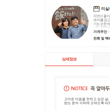
미실
자연이 좋아
에 터를 잡
가는 순한 
니다. 맑은 
아름다운 세
가게주인 :
우리 두아들
전화 및 
경을 물려주
촛불이 되고
현입니다. 조
배우며 겸손
촌과도시의 
상세정보
공간을 "미
니다.
고마운 마음을 전하고 싶은 날,
받는 분의 식탁에 오래도록 따