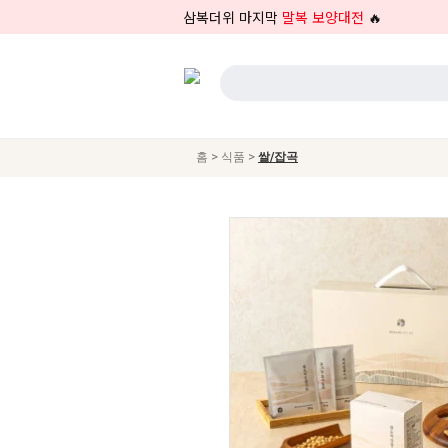
삼복더위 마지막
말복 보양대전
🔥
>
>
홈
식품
쌀/잡곡