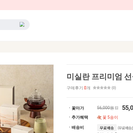
미실란 프리미엄 선
구매후기
0
개
(0)
55,
56,000원
ㆍ꽃마가
ㆍ추가혜택
꽃 5송이
(무료배송은
ㆍ배송비
무료배송