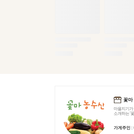
꽃마
마을지기가 
소개하는 '
가게주인 :