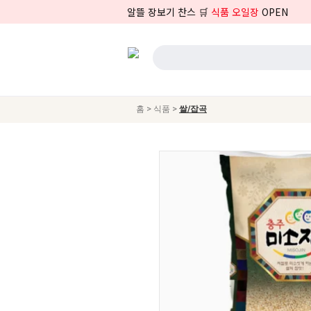
알뜰 장보기 찬스 🛒
식품 오일장
OPEN
>
>
홈
식품
쌀/잡곡