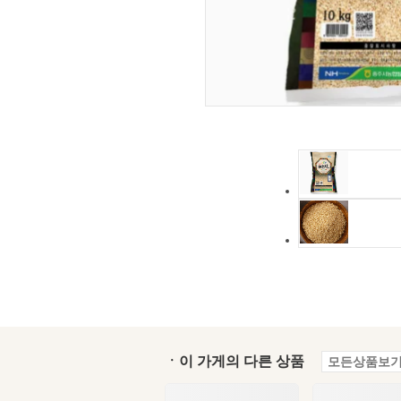
ㆍ이 가게의 다른 상품
모든상품보기