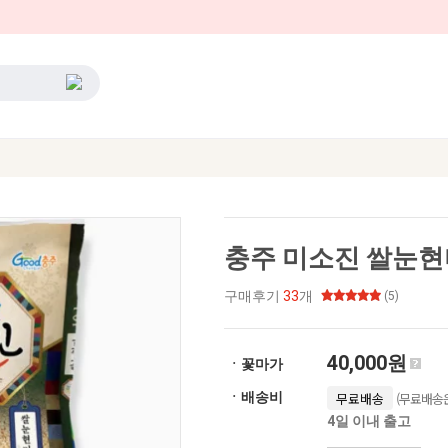
충주 미소진 쌀눈현미
구매후기
33
개
(5)
40,000원
ㆍ꽃마가
(무료배송은
ㆍ배송비
무료배송
4일 이내 출고