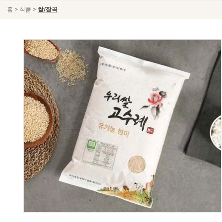
>
>
홈
식품
쌀/잡곡