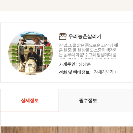
우리농촌살리기
땅 넓고, 물 맑은 풍요로운 고장 김제!
흙 한 줌, 물 한 방울도 소중히 생각하
는 농부의 마음! 수고와 정성마다 풍
성한 결실을 소원 하는 우리의 바람
을 담습니다 '우리농촌살리기공동
가게주인 :
심상준
네트워크' 는 사람과 환경이 행복한
전화 및 택배정보
국내산 친환경 제품을 생산·공급합
니다
상세정보
필수정보