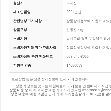
원산지
국내산
제조연월일
2024년산
관련법상 표시사항
상품상세정보에 포함하고 있
상품구성
신동진 4kg
소비기한
농산물의 경우 포장일로 표기
소비자안전을 위한 주의사항
상품상세정보에 포함하고 있
소비자상담 관련 전화번호
063-545-8055
친환경 인증
14600053
- 보관방법 등은 상품 상세정보에 표시 되어 있습니다.
- 이 상품의 정보는 꽃피는 아침마을에 가게 문을 연 판매자가 직접 
상품 내용 중 허위, 과대광고 등의 소지가 있다면 webmaster@cc
(상품 내용에 대한 책임은 판매 가게 '우리농촌살리기' 에 있음을 알