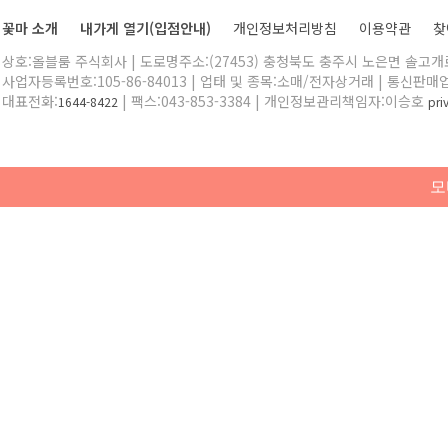
꽃마 소개
내가게 열기(입점안내)
개인정보처리방침
이용약관
찾
상호:올블룸 주식회사 | 도로명주소:(27453) 충청북도 충주시 노은면 솔고개로 
사업자등록번호:105-86-84013 | 업태 및 종목:소매/전자상거래 | 통신판매
대표전화:
| 팩스:043-853-3384 | 개인정보관리책임자:이승호
1644-8422
pr
모