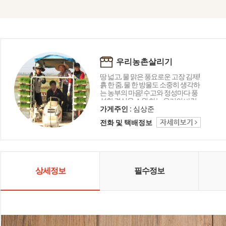
우리농촌살리기
땅 넓고, 물 맑은 풍요로운 고장 김제!
흙 한 줌, 물 한 방울도 소중히 생각하
는 농부의 마음! 수고와 정성마다 풍
성한 결실을 소원 하는 우리의 바람
을 담습니다 '우리농촌살리기공동
가게주인 :
심상준
네트워크' 는 사람과 환경이 행복한
전화 및 택배정보
국내산 친환경 제품을 생산·공급합
니다
상세정보
필수정보