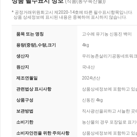
상품 필수표시 정보
(식품(농수축산물))
* 공정거래위원회고시 제2020-14호에 따른 필수표시항목입니다.
상품 상세정보에 표시된 내용은 중복하여 표시하지 않습니다.
품목 또는 명칭
고수례 유기농 신동진 백미
용량(중량),수량,크기
4kg
생산자
우리농촌살리기공동네트워
원산지
국내산
제조연월일
2024년산
관련법상 표시사항
상품상세정보에 포함하고 있
상품구성
신동진 4kg
보관방법
직사광선을피하고 서늘한 곳
소비기한
농산물의 경우 포장일로 표기
소비자안전을 위한 주의사항
상품상세정보에 포함하고 있