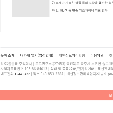
7) 복제가 가능한 상품 등의 포장을 훼손한 경
8) 맛, 향, 색 등 단순 기호차이에 의한 경우
꽃마 소개
내가게 열기(입점안내)
개인정보처리방침
이용약관
찾
상호:올블룸 주식회사 | 도로명주소:(27453) 충청북도 충주시 노은면 솔고개로 
사업자등록번호:105-86-84013 | 업태 및 종목:소매/전자상거래 | 통신판매
대표전화:
| 팩스:043-853-3384 | 개인정보관리책임자:이승호
1644-8422
pr
모