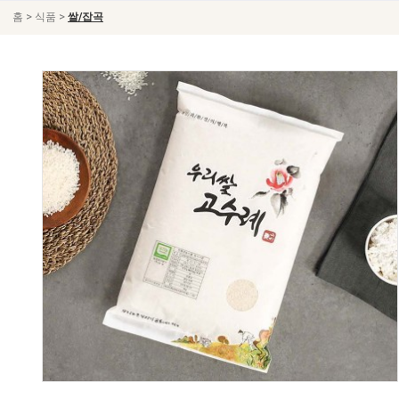
>
>
홈
식품
쌀/잡곡