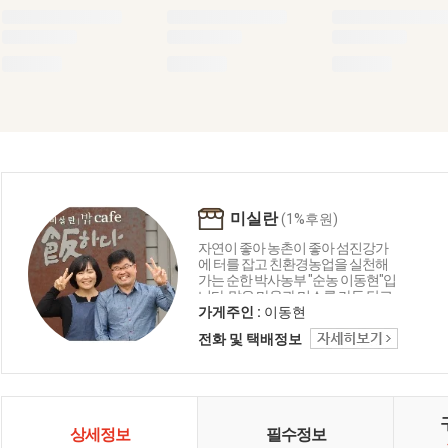
미실란
(1%후원)
자연이 좋아 농촌이 좋아 섬진강가
에 터를 잡고 친환경농업을 실천해
가는 순한 박사농부 "순농 이동현"입
니다. 맑은 마음과 미소를 가득 담고
아름다운 세상을 살아가길 바라는
가게주인 :
이동현
우리 두아들에게 좋은 먹거리와 환
전화 및 택배정보
경을 물려주고 싶은 농촌의 희망의
촛불이 되고자하는 꿈지피기 이동
현입니다. 조금 배운 것 현장에서 또
배우며 겸손하게 농업인과 함께 농
촌과도시의 참 먹을거리 지켜가는
공간을 "미실란"에서 만들어가겠습
상세정보
필수정보
니다.