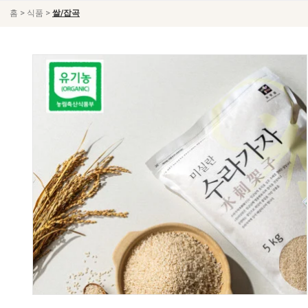
>
>
홈
식품
쌀/잡곡