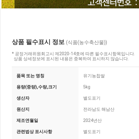
상품 필수표시 정보
(식품(농수축산물))
* 공정거래위원회고시 제2020-14호에 따른 필수표시항목입니다.
상품 상세정보에 표시된 내용은 중복하여 표시하지 않습니다.
품목 또는 명칭
유기농찹쌀
용량(중량),수량,크기
5kg
생산자
별도표기
원산지
전라남도 해남산
제조연월일
2024년산
관련법상 표시사항
별도표기