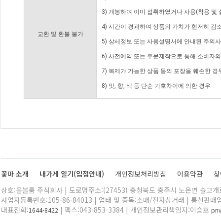
3) 개봉하여 이미 섭취하였거나 사용(착용 및 
4) 시간이 경과하여 상품의 가치가 현저히 감
교환 및 환불 불가
5) 상세정보 또는 사용설명서에 안내된 주의사
6) 사전예약 또는 주문제작으로 통해 소비자
7) 복제가 가능한 상품 등의 포장을 훼손한 경
8) 맛, 향, 색 등 단순 기호차이에 의한 경우
꽃마 소개
내가게 열기(입점안내)
개인정보처리방침
이용약관
찾
상호:올블룸 주식회사 | 도로명주소:(27453) 충청북도 충주시 노은면 솔고개로 
사업자등록번호:105-86-84013 | 업태 및 종목:소매/전자상거래 | 통신판매
대표전화:
| 팩스:043-853-3384 | 개인정보관리책임자:이승호
1644-8422
pr