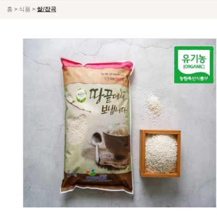
>
>
홈
식품
쌀/잡곡