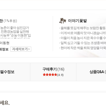
란
이야기꽃밭
(1%후원)
 농촌이 좋아 섬진강가
- 올해를 뜻깊게 해주는 보람찬 활동 
고 친환경농업을 실천해
- 이게 바로 여름의 맛 아니겠습니까?
박사농부 "순농 이동현"입
- 아들이 처음 농사 지은 옥수수를 수
마음과 미소를 가득 담고
상을 살아가길 바라는
이동현
- 일찍 심고 거둘 수 있는 조생종 벼
에게 좋은 먹거리와 환
- 현미에 작은 싹을 틔워 영양을 더욱
택배정보
고 싶은 농촌의 희망의
자하는 꿈지피기 이동
금 배운 것 현장에서 또
하게 농업인과 함께 농
참 먹을거리 지켜가는
구매후기
(16)
실란"에서 만들어가겠습
필수정보
상품Q&A
(4.9)