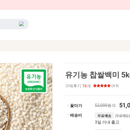
유기농 찹쌀백미 5k
구매후기
16
개
(4.9)
51,
52,000원
ㆍ꽃마가
(무료배송은
ㆍ배송비
무료배송
3일 이내 출고