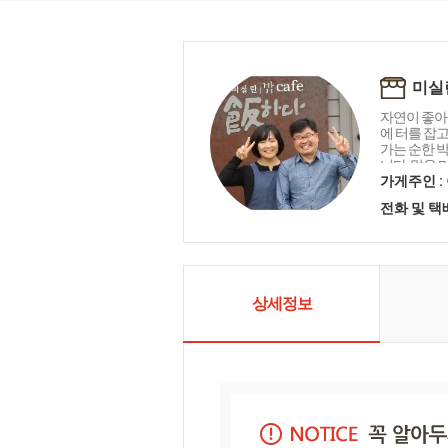
미실
자연이 좋아
에 터를 잡
가는 순한 
니다. 맑은 
아름다운 세
가게주인 :
우리 두아들
전화 및 
경을 물려주
촛불이 되고
현입니다. 조
배우며 겸손
촌과도시의 
공간을 "미
상세정보
니다.