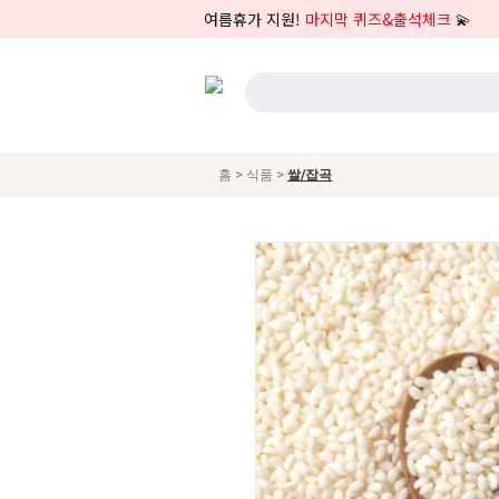
여름휴가 지원!
마지막 퀴즈&출석체크
💫
>
>
홈
식품
쌀/잡곡