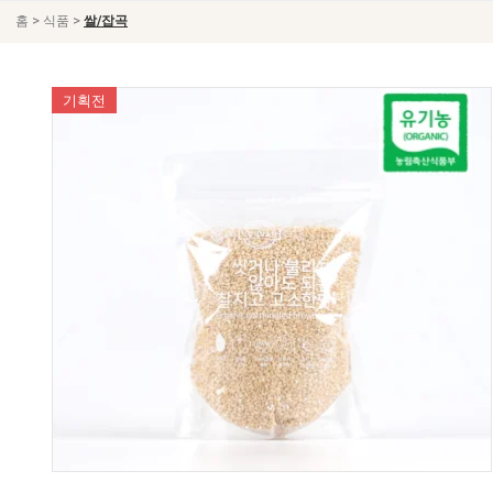
>
>
홈
식품
쌀/잡곡
기획전