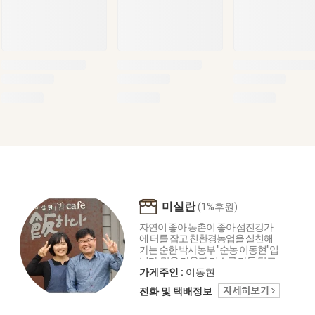
미실란
(1%후원)
자연이 좋아 농촌이 좋아 섬진강가
에 터를 잡고 친환경농업을 실천해
가는 순한 박사농부 "순농 이동현"입
니다. 맑은 마음과 미소를 가득 담고
아름다운 세상을 살아가길 바라는
가게주인 :
이동현
우리 두아들에게 좋은 먹거리와 환
전화 및 택배정보
경을 물려주고 싶은 농촌의 희망의
촛불이 되고자하는 꿈지피기 이동