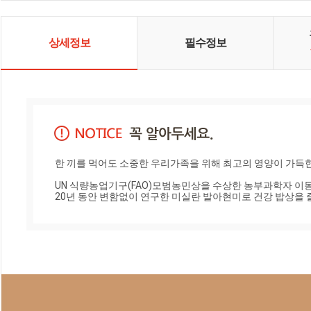
현입니다. 조금 배운 것 현장에서 또
배우며 겸손하게 농업인과 함께 농
촌과도시의 참 먹을거리 지켜가는
공간을 "미실란"에서 만들어가겠습
상세정보
필수정보
니다.
한 끼를 먹어도 소중한 우리가족을 위해 최고의 영양이 가득한
UN 식량농업기구(FAO)모범농민상을 수상한 농부과학자 이동
20년 동안 변함없이 연구한 미실란 발아현미로 건강 밥상을 