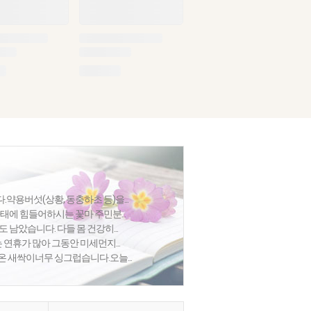
약용버섯(상황, 동충하초 등)을...
사태에 힘들어하시는 꽃마 주민분...
 남았습니다. 다들 몸 건강히...
 연휴가 많아 그동안 미세먼지...
온 새싹이너무 싱그럽습니다.오늘...