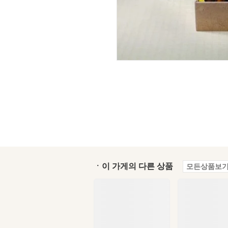
ㆍ이 가게의 다른 상품
모든상품보기