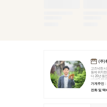
(주
고즈넉한 시
동에 위치한
다. 20년 
버섯을 재배
리나라로부터
가게주인 :
호를 받았습
전화 및 
뎅이버섯, 차
기 어렵게만
누구나 간편
한 먹거리로
니다.