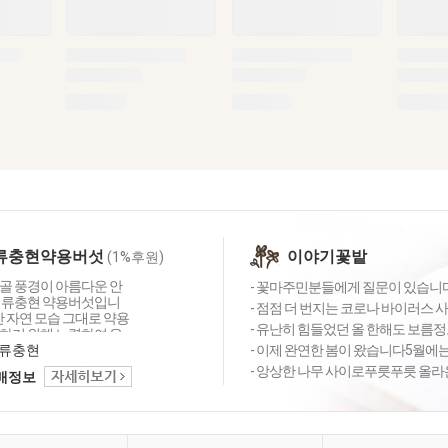
)류충현약용버섯
이야기꽃밭
(1%후원)
골 풍경이 아름다운 안
- 꽃마주민분들에게 질문이 있습니다.
 류충현 약용버섯입니
- 점점 더 번지는 코로나 바이러스 
동안 자연 모습 그대로 약용
- 유난히 힘들었던 올 한해도 보름정도
하기 위해 노력하여 우
 약용버섯 '명장'의 칭
류충현
- 이제 완연한 봄이 왔습니다5월에는
니다. 상황버섯, 노루궁
- 앙상한 나무 사이로푸릇푸릇 올라
택배정보
가버섯, 영지버섯 등 먹
 느껴지던 약용버섯을
하게 드실 수 있게 다양
 주민님께 다가가겠습