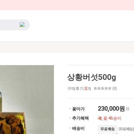
상황버섯500g
구매후기
0
개
(0)
230,000원
ㆍ꽃마가
ㆍ추가혜택
꽃 46송이
(무료배송은
ㆍ배송비
무료배송