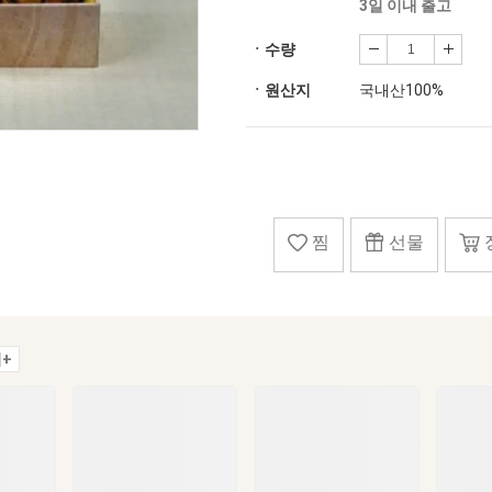
3일 이내 출고
ㆍ수량
ㆍ원산지
국내산100%
찜
선물
+