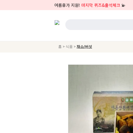
여름휴가 지원!
마지막 퀴즈&출석체크
💫
>
>
홈
식품
채소/버섯