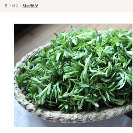
>
>
홈
식품
채소/버섯