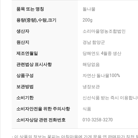
품목 또는 명칭
돌나물
용량(중량),수량,크기
200g
생산자
소리마을영농조합법인
원산지
경남 함양군
제조연월일
당해연도 4월중 생산
관련법상 표시사항
해당없음
상품구성
자연산 돌나물100%
보관방법
냉장보관
소비기한
신선식품 받는 즉시 이용합니
소비자안전을 위한 주의사항
식품
소비자상담 관련 전화번호
010-3258-3270
- 이 상품의 정보는 꽃피는 아침마을에 가게 문을 연 판매자가 직접 