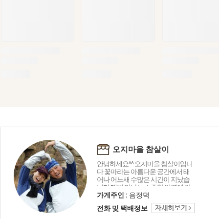
오지마을 참살이
안녕하세요^^ 오지마을 참살이입니
다 꽃마라는 아름다운 공간에서 태
어나 어느새 수많은 시간이 지났습
니다 매일 만나는 소중한 인연에 감
사드리며 오늘도 좋은 상품 감사의
가게주인 :
음정덕
마음을 담아 행복 미소로 전해드립
전화 및 택배정보
니다 함께해 주셔서 고맙습니다 ^_^