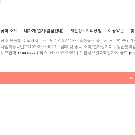
꽃마 소개
내가게 열기(입점안내)
개인정보처리방침
이용약관
찾
상호:올블룸 주식회사 | 도로명주소:(27453) 충청북도 충주시 노은면 솔고개로 
사업자등록번호:105-86-84013 | 업태 및 종목:소매/전자상거래 | 통신판매
대표전화:
| 팩스:043-853-3384 | 개인정보관리책임자:이승호
1644-8422
pr
모