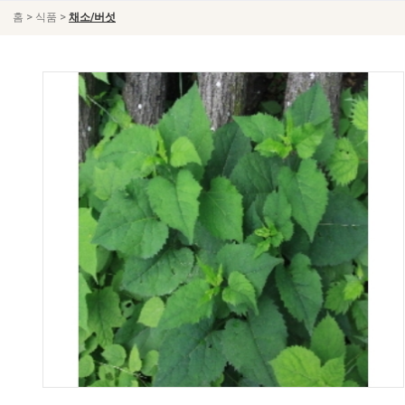
>
>
홈
식품
채소/버섯