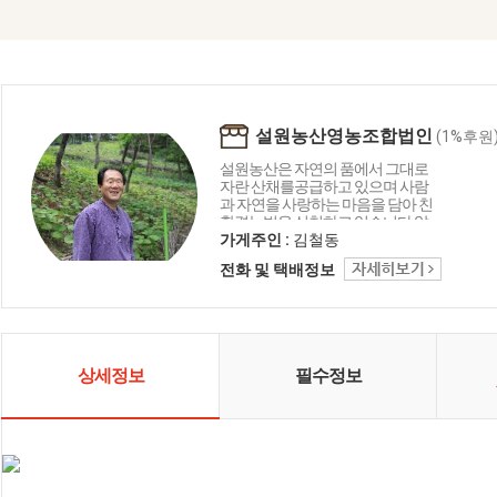
설원농산영농조합법인
(1%후원
설원농산은 자연의 품에서 그대로
자란 산채를공급하고 있으며 사람
과 자연을 사랑하는 마음을 담아 친
환경농법을 실천하고 있습니다 앞
으로도 설원농산영농조합법인은 토
가게주인 :
김철동
종산채 지킴이로서 꽃마주민님들의
전화 및 택배정보
건강을 책임지는 농장이 되겠습니
다
상세정보
필수정보