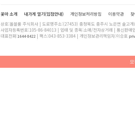
꽃마 소개
내가게 열기(입점안내)
개인정보처리방침
이용약관
찾
상호:올블룸 주식회사 | 도로명주소:(27453) 충청북도 충주시 노은면 솔고개로 
사업자등록번호:105-86-84013 | 업태 및 종목:소매/전자상거래 | 통신판매
대표전화:
| 팩스:043-853-3384 | 개인정보관리책임자:이승호
1644-8422
pr
모