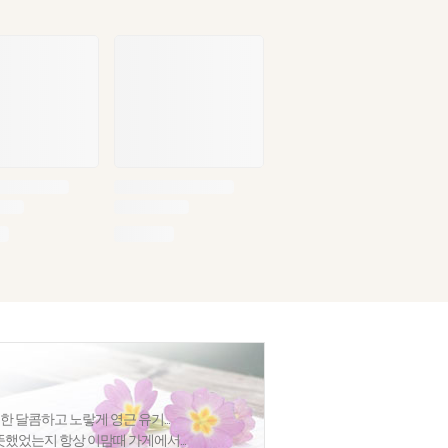
한 달콤하고 노랗게 영근 유기...
했었는지 항상 이맘때 가게에서...