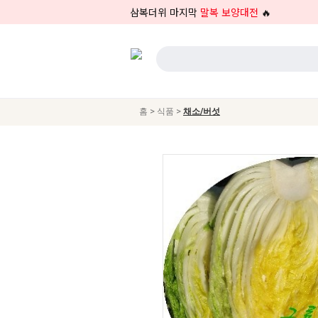
삼복더위 마지막
말복 보양대전
🔥
>
>
홈
식품
채소/버섯