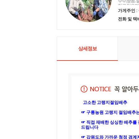
수수,땅콩, 
하고 있으며
과 애정을갖
가게주인 :
뜻하고 정겨
전화 및 
선을 다하겠
상세정보
  고소한 고랭지절임배추 

☞ 구룡농원 고랭지 절임배추는
☞ 직접 재배한 싱싱한 배추를
드립니다

☞ 강원도와 가까운 청정 경계