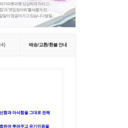
파가파릇파릇 싱싱하게 자라고...
'과 '깻잎장아찌'를새롭게 런...
알알이 영글어가고 있습니다몇칠...
14)
배송/교환/환불 안내
신선함과 아삭함을 그대로 전해
발효하여 뿌려주고 유기인증을 