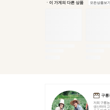
ㆍ이 가게의 다른 상품
모든상품보기
구룡
저희 구룡농
생산하며 고