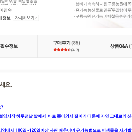
절임배추,등..복합영농을
- 봄비가 촉촉히 내린 구룡농원에 쪽
 저희 구룡농원에 관심
고 찾는 여러분들께 따
이연숙
- 유기농 농산물로 만든'무말랭이 무침
움을 나눌수 있도록 최
- 구룡농원 유기농 미백찰옥수수가 
택배정보
습니다.
구매후기
(85)
필수정보
상품Q&A
(
(4.7)
?

 절임시작 하루전날 밭에서  바로 뽑아와서 절이기 때문에 자연 그대로의 
지역에서 100일~120일이상 자란 배추이며 유기농법으로 미생물을 자가