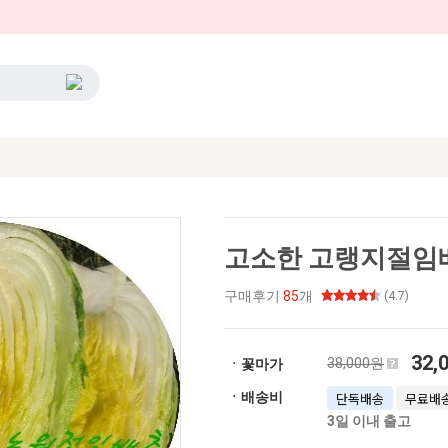
고소한 고랭지절임배
구매후기
85
개
(4.7)
32,
38,000원
ㆍ꽃마가
ㆍ배송비
단독배송
무료배
3일 이내 출고