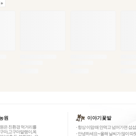
+
농원
이야기꽃밭
원은 친환경 먹거리를
- 항상 이맘 때 안먹고 넘어가면 섭섭
구마,고구마말랭이,옥
- 안녕하세요~올해 날씨가 많이 따뜻