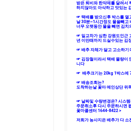
받은 퇴비와 한약제를 달려서 
하지않아도 아삭하고 맛있는 김
☞ 택배를 받으신후 박스를 열
날 30분~1시간정도 물을빼고 
너무 오랫동안 물을 빼면 김치
☞ 일교차가 심한 강원도인근 
년 이만때까지 드실수있는 김장
☞ 배추 자체가 달고 고소하기
☞ 김장철이라서 택배 물량이 
니다

☞  배추크기는 20kg 1박스에 
☞ 배송조회는?

도착하는날 꽃마 메인상단 위쪽
☞ 날짜및 수량변경은? 시스템
주문취소후 다시 주문하시면 됩
꽃마콜센터 1644-8422 >

저희가 농사지은 배추가 다 소