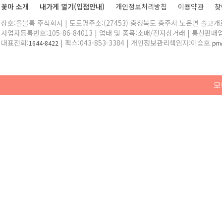
꽃마 소개
내가게 열기(입점안내)
개인정보처리방침
이용약관
찾
상호:올블룸 주식회사 | 도로명주소:(27453) 충청북도 충주시 노은면 솔고개로 
사업자등록번호:105-86-84013 | 업태 및 종목:소매/전자상거래 | 통신판매
대표전화:
| 팩스:043-853-3384 | 개인정보관리책임자:이승호
1644-8422
pr
모