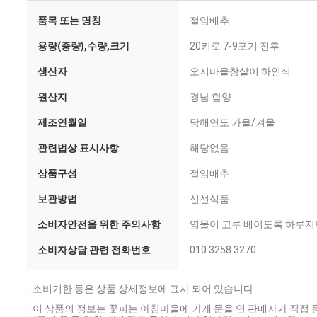
품목 또는 명칭
절임배추
용량(중량),수량,크기
20키로 7-9포기 전후
생산자
오지마을참살이 하인식
원산지
경남 함양
제조연월일
당해연도 가을/겨울
관련법상 표시사항
해당없음
상품구성
절임배추
보관방법
신선식품
소비자안전을 위한 주의사항
염물이 고루 베이도록 하루저
소비자상담 관련 전화번호
010 3258 3270
- 소비기한 등은 상품 상세정보에 표시 되어 있습니다.
- 이 상품의 정보는 꽃피는 아침마을에 가게 문을 연 판매자가 직접 