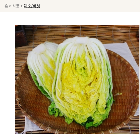
>
>
홈
식품
채소/버섯