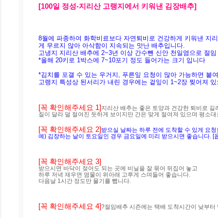
[100일 정성-
지리산 고랭지에서 키워낸 김장배추]
8월에 파종하여 화학비료보다 자연퇴비로 건강하게 키워낸 지리
게 무르지 않아 아삭함이 지속되는 맛난 배추입니다.
고냉지 지리산 배추에 2~3년 이상 간수뺀 신안 천일염으로 절임
*올해 20키로 1박스에 7~10포기 정도 들어가는 크기 입니다 
*김치를 포갤 수 있는 우거지, 푸른잎 요청이 많아 가능하면 붙여
고랭지 특성상 된서리가 내린 경우에는 겉잎이 1~2장 찢어져 있
[꼭 확인해주세요 1]
지리산 배추는 좋은 토양과 건강한 퇴비로 
질이 달라 덜 절여진 듯하게 보이지만 간은 맞게 절여져 있으며 평소대
[꼭 확인해주세요 2]
받으실 날짜는 하루 전에 도착할 수 있게 요청
예) 김장하는 날이 토요일인 경우 금요일에 미리 받으시면 좋습니다. [
[꼭 확인해주세요 3]
받으시면 바닥이 젖어도 되는 곳에 비닐을 잘 묶어 뒤집어 놓고 

하루 저녁 재우면 염물이 위아래 고루게 스며들어 좋습니다.  

다음날 1시간 정도만 물기를 뺍니다.
[꼭 확인해주세요 4]
?절임배추 시즌에는 택배 도착시간이 낮부터 