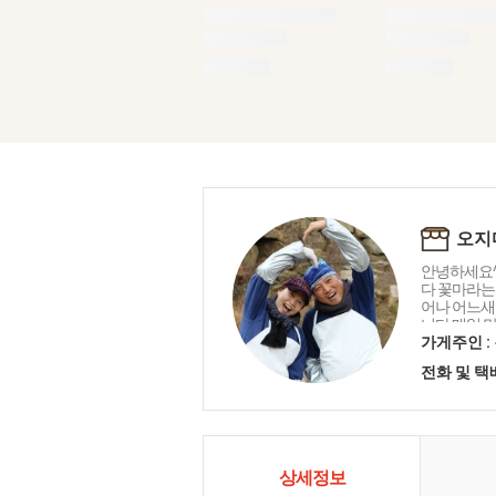
오지
안녕하세요^
다 꽃마라는
어나 어느새
니다 매일 
사드리며 오
가게주인 :
마음을 담아
전화 및 
니다 함께해 
상세정보