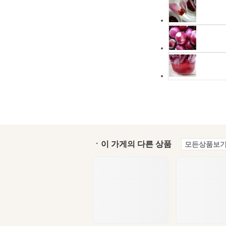
ㆍ이 가게의 다른 상품
모든상품보기