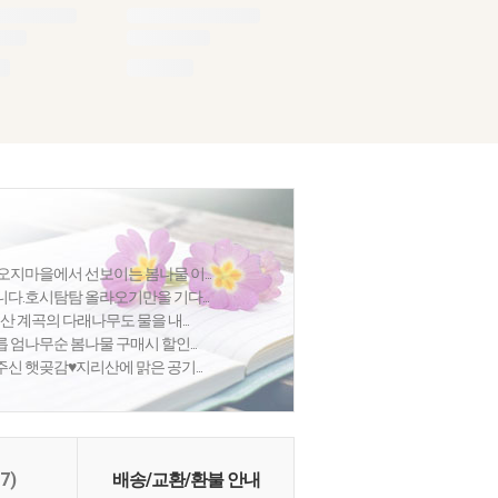
오지마을에서 선보이는 봄나물 이...
다.호시탐탐 올라오기만을 기다...
산 계곡의 다래나무도 물을 내...
릅 엄나무순 봄나물 구매시 할인...
신 햇곶감♥지리산에 맑은 공기...
(7)
배송/교환/환불 안내