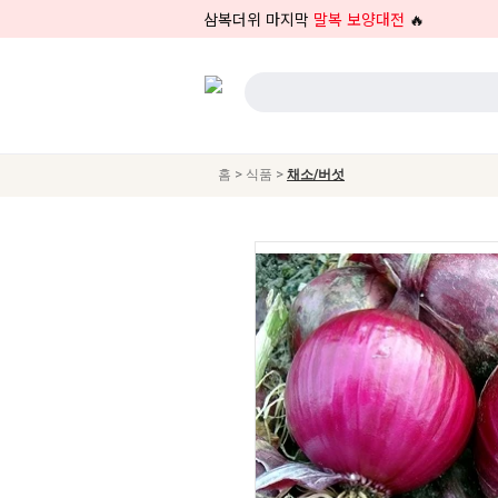
삼복더위 마지막
말복 보양대전
🔥
>
>
홈
식품
채소/버섯