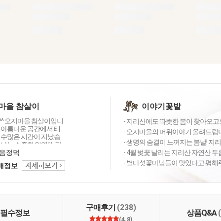
마을 참살이
이야기꽃밭
^ 오지마을 참살이입니
- 지리산에도 따뜻한 봄이 찾아오고
 아름다운 공간에서 태
- 오지마을의 머위이야기 올려드립니
 수많은 시간이 지났습
- 생명의 숨결이 느껴지는 봄날! 지리
만나는 소중한 인연에 감
늘도 좋은 상품 감사의
음정덕
- 4월 벚꽃 날리는 지리산 자연산 두
 행복 미소로 전해드립
- 별다섯꽃마님들이 맛있다고 평해주
택배정보
주셔서 고맙습니다 ^_^
구매후기
(238)
필수정보
상품Q&A
(4.8)