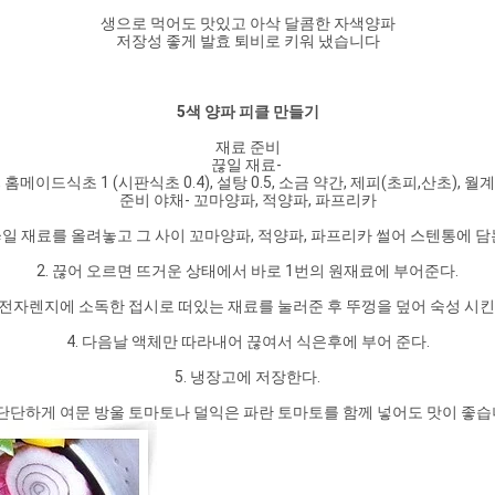
생으로 먹어도 맛있고 아삭 달콤한 자색양파
저장성 좋게 발효 퇴비로 키워 냈습니다
5색 양파 피클 만들기
재료 준비
끊일 재료- 
, 홈메이드식초 1 (시판식초 0.4), 설탕 0.5, 소금 약간, 제피(초피,산초), 
준비 야채- 꼬마양파, 적양파, 파프리카
 끊일 재료를 올려놓고 그 사이 꼬마양파, 적양파, 파프리카 썰어 스텐통에 담
2. 끊어 오르면 뜨거운 상태에서 바로 1번의 원재료에 부어준다.
. 전자렌지에 소독한 접시로 떠있는 재료를 눌러준 후 뚜껑을 덮어 숙성 시킨
4. 다음날 액체만 따라내어 끊여서 식은후에 부어 준다.
5. 냉장고에 저장한다.
p. 단단하게 여문 방울 토마토나 덜익은 파란 토마토를 함께 넣어도 맛이 좋습