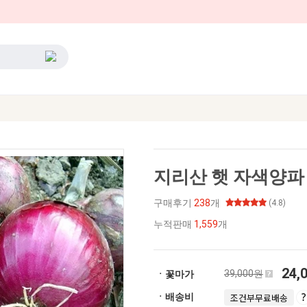
지리산 햇 자색양파 
구매후기
238
개
(4.8)
누적판매
1,559
개
24,
39,000원
ㆍ꽃마가
ㆍ배송비
조건부무료배송