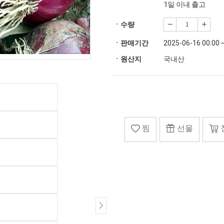
1일 이내 출고
ㆍ수량
ㆍ판매기간
2025-06-16 00:00 
ㆍ원산지
국내산
찜
선물