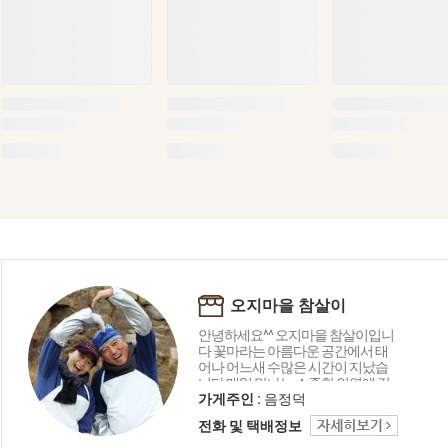
오지마을 참살이
안녕하세요^^ 오지마을 참살이입니
다 꽃마라는 아름다운 공간에서 태
어나 어느새 수많은 시간이 지났습
니다 매일 만나는 소중한 인연에 감
사드리며 오늘도 좋은 상품 감사의
가게주인 :
음정덕
마음을 담아 행복 미소로 전해드립
전화 및 택배정보
니다 함께해 주셔서 고맙습니다 ^_^