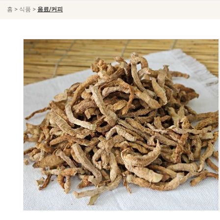
>
>
홈
식품
음료/커피