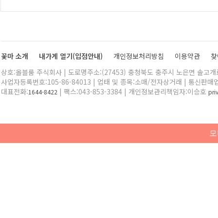
꽃마 소개
내가게 열기(입점안내)
개인정보처리방침
이용약관
찾
상호:올블룸 주식회사 | 도로명주소:(27453) 충청북도 충주시 노은면 솔고개로 
사업자등록번호:105-86-84013 | 업태 및 종목:소매/전자상거래 | 통신판매
대표전화:
| 팩스:043-853-3384 | 개인정보관리책임자:이승호
1644-8422
pr
모