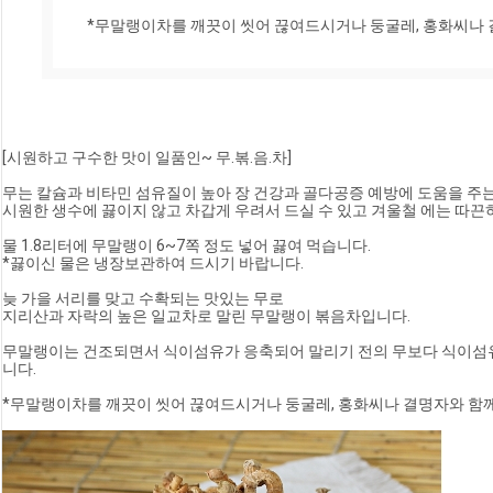
*무말랭이차를 깨끗이 씻어 끊여드시거나 둥굴레, 홍화씨나 
[시원하고 구수한 맛이 일품인~ 무.볶.음.차]
무는 칼슘과 비타민 섬유질이 높아 장 건강과 골다공증 예방에 도움을 주
시원한 생수에 끓이지 않고 차갑게 우려서 드실 수 있고 겨울철 에는 따끈하
물 1.8리터에 무말랭이 6~7쪽 정도 넣어 끓여 먹습니다.
*끓이신 물은 냉장보관하여 드시기 바랍니다.
늦 가을 서리를 맞고 수확되는 맛있는 무로
지리산과 자락의 높은 일교차로 말린 무말랭이 볶음차입니다.
무말랭이는 건조되면서 식이섬유가 응축되어 말리기 전의 무보다 식이섬유가 
니다.
*무말랭이차를 깨끗이 씻어 끊여드시거나 둥굴레, 홍화씨나 결명자와 함께