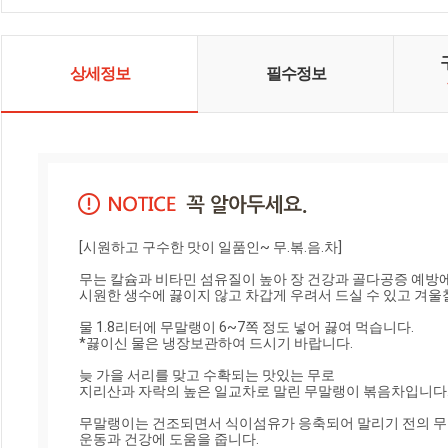
상세정보
필수정보
[시원하고 구수한 맛이 일품인~ 무.볶.음.차]

무는 칼슘과 비타민 섬유질이 높아 장 건강과 골다공증 예방에
시원한 생수에 끓이지 않고 차갑게 우려서 드실 수 있고 겨울철
물 1.8리터에 무말랭이 6~7쪽 정도 넣어 끓여 먹습니다.

*끓이신 물은 냉장보관하여 드시기 바랍니다.

늦 가을 서리를 맞고 수확되는 맛있는 무로

지리산과 자락의 높은 일교차로 말린 무말랭이 볶음차입니다.
무말랭이는 건조되면서 식이섬유가 응축되어 말리기 전의 무보다
운동과 건강에 도움을 줍니다.
