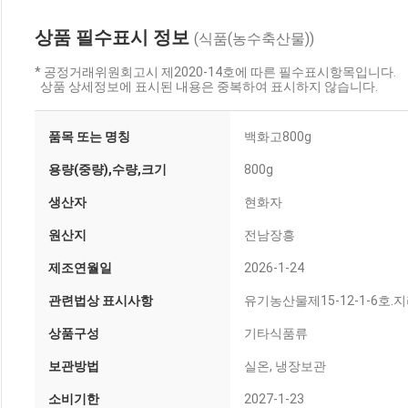
상품 필수표시 정보
(식품(농수축산물))
* 공정거래위원회고시 제2020-14호에 따른 필수표시항목입니다.
상품 상세정보에 표시된 내용은 중복하여 표시하지 않습니다.
품목 또는 명칭
백화고800g
용량(중량),수량,크기
800g
생산자
현화자
원산지
전남장흥
제조연월일
2026-1-24
관련법상 표시사항
유기농산물제15-12-1-6
상품구성
기타식품류
보관방법
실온, 냉장보관
소비기한
2027-1-23