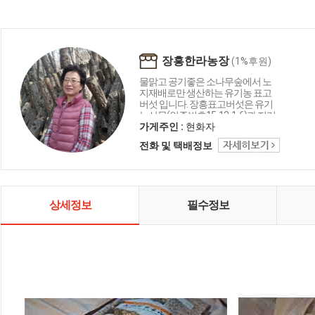
장흥한라농장
(1%후원)
물맑고 공기좋은 소나무숲에서 노
지재배로만 생산하는 유기농 표고
버섯 입니다. 장흥표고버섯은 유기
농산물(인증번호15-12-1-6)과 지리
적표시등록 (산림청2호)을 한 상품
가게주인 :
현화자
으로 육질이 두껍고 쫄깃쫄깃한 맛
전화 및 택배정보
과 향이 뛰어나 명품으로 인정받고
있습니다. 저희 가게는 표고버섯을
30여년간 직접 생산하고 있습니다.
그리하여 2005년 새농민 상도 수상
하였습니다. 품질에서는 자부심을
상세정보
필수정보
가지고 있습니다.