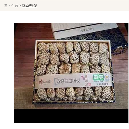
>
>
홈
식품
채소/버섯