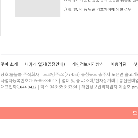
7) 복제가 가능한 상품 등의 포장을 훼손한 경
8) 맛, 향, 색 등 단순 기호차이에 의한 경우
꽃마 소개
내가게 열기(입점안내)
개인정보처리방침
이용약관
찾
상호:올블룸 주식회사 | 도로명주소:(27453) 충청북도 충주시 노은면 솔고개로 
사업자등록번호:105-86-84013 | 업태 및 종목:소매/전자상거래 | 통신판매
대표전화:
| 팩스:043-853-3384 | 개인정보관리책임자:이승호
1644-8422
pr
모