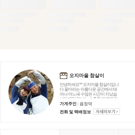
오지마을 참살이
안녕하세요^^ 오지마을 참살이입니
다 꽃마라는 아름다운 공간에서 태
어나 어느새 수많은 시간이 지났습
니다 매일 만나는 소중한 인연에 감
사드리며 오늘도 좋은 상품 감사의
가게주인 :
음정덕
마음을 담아 행복 미소로 전해드립
전화 및 택배정보
니다 함께해 주셔서 고맙습니다 ^_^