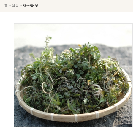
>
>
홈
식품
채소/버섯