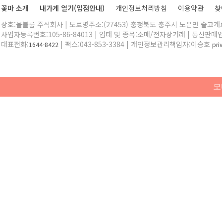
꽃마 소개
내가게 열기(입점안내)
개인정보처리방침
이용약관
찾
상호:올블룸 주식회사 | 도로명주소:(27453) 충청북도 충주시 노은면 솔고개로 
사업자등록번호:105-86-84013 | 업태 및 종목:소매/전자상거래 | 통신판매
대표전화:
| 팩스:043-853-3384 | 개인정보관리책임자:이승호
1644-8422
pr
모