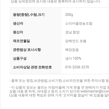
상품 상세정보에 표시된 내용은 중복하여 표시하지 않습니다.
용량(중량),수량,크기
200g
생산자
소리마을영농조합
원산지
경남 함양
제조연월일
당해연도 초봄
관련법상 표시사항
해당없음
상품구성
냉이 100%
소비자상담 관련 전화번호
010-3258-3270
- 품목 또는 명칭,보관방법,소비기한,소비자안전을 위한 주의사항 등
- 이 상품의 정보는 꽃피는 아침마을에 가게 문을 연 판매자가 직접 
상품 내용 중 허위, 과대광고 등의 소지가 있다면 webmaster@cc
(상품 내용에 대한 책임은 판매 가게 '오지마을 참살이' 에 있음을 알