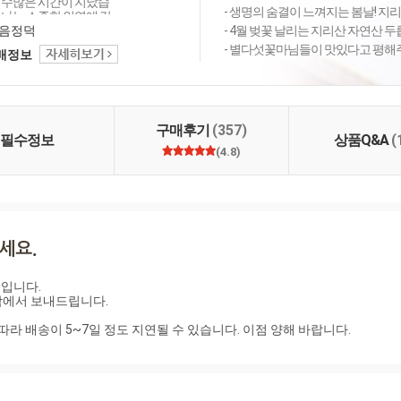
 수많은 시간이 지났습
- 생명의 숨결이 느껴지는 봄날! 지리
만나는 소중한 인연에 감
늘도 좋은 상품 감사의
음정덕
- 4월 벚꽃 날리는 지리산 자연산 두
 행복 미소로 전해드립
- 별다섯꽃마님들이 맛있다고 평해주
택배정보
주셔서 고맙습니다 ^_^
구매후기
(357)
필수정보
상품Q&A
(
(4.8)
니다. 

에서 보내드립니다.

라 배송이 5~7일 정도 지연될 수 있습니다. 이점 양해 바랍니다.