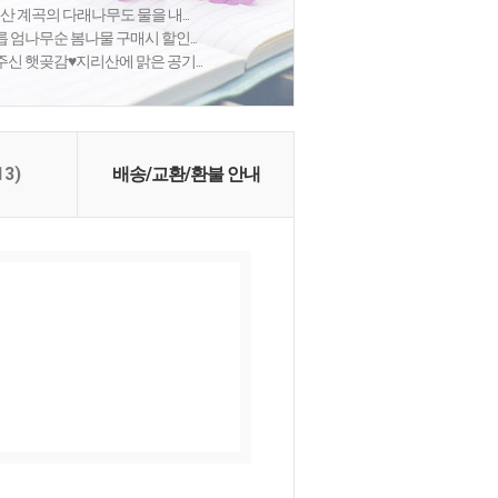
산 계곡의 다래나무도 물을 내...
릅 엄나무순 봄나물 구매시 할인...
신 햇곶감♥지리산에 맑은 공기...
13)
배송/교환/환불 안내