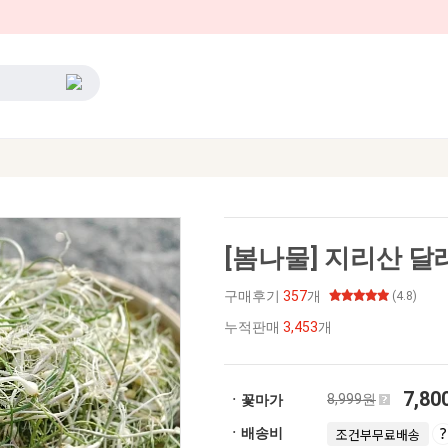
[봄나물] 지리산 달래
구매후기
357
개
(4.8)
누적판매
3,453
개
7,8
8,999원
ㆍ꽃마가
ㆍ배송비
조건부무료배송