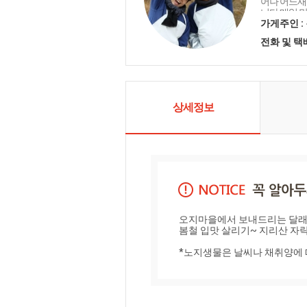
어나 어느새
니다 매일 
사드리며 오
가게주인 :
마음을 담아
전화 및 
니다 함께해 
상세정보
오지마을에서 보내드리는 달래입
봄철 입맛 살리기~ 지리산 자락
*노지생물은 날씨나 채취양에 따