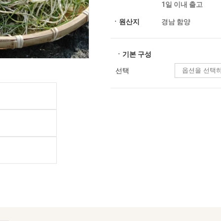
1일 이내 출고
ㆍ원산지
경남 함양
ㆍ기본 구성
선택