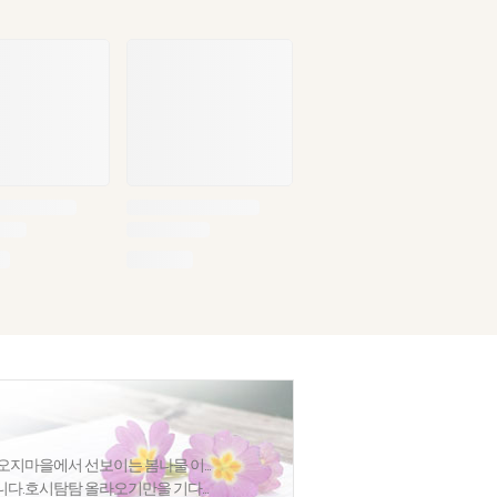
오지마을에서 선보이는 봄나물 이...
다.호시탐탐 올라오기만을 기다...