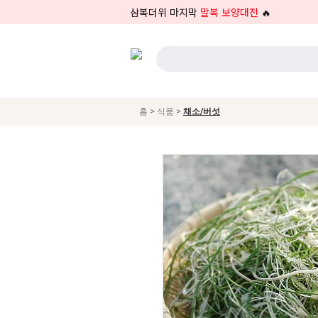
삼복더위 마지막
말복 보양대전
🔥
>
>
홈
식품
채소/버섯