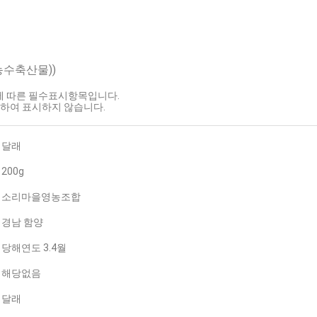
농수축산물))
호에 따른 필수표시항목입니다.
하여 표시하지 않습니다.
달래
200g
소리마을영농조합
경남 함양
당해연도 3.4월
해당없음
달래