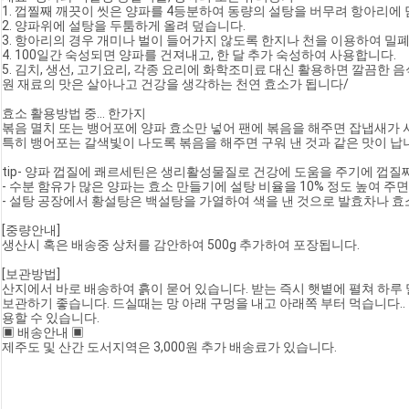
1. 껍찔째 깨끗이 씻은 양파를 4등분하여 동량의 설탕을 버무려 항아리에 
2. 양파위에 설탕을 두툼하게 올려 덮습니다.
3. 항아리의 경우 개미나 벌이 들어가지 않도록 한지나 천을 이용하여 밀
4. 100일간 숙성되면 양파를 건져내고, 한 달 추가 숙성하여 사용합니다.
5. 김치, 생선, 고기요리, 각종 요리에 화학조미료 대신 활용하면 깔끔한 
원 재료의 맛은 살아나고 건강을 생각하는 천연 효소가 됩니다/
효소 활용방법 중... 한가지
볶음 멸치 또는 뱅어포에 양파 효소만 넣어 팬에 볶음을 해주면 잡냅새가 
특히 뱅어포는 갈색빛이 나도록 볶음을 해주면 구워 낸 것과 같은 맛이 납
tip- 양파 껍질에 쾌르세틴은 생리활성물질로 건강에 도움을 주기에 껍질
- 수분 함유가 많은 양파는 효소 만들기에 설탕 비율을 10% 정도 높여 주면
- 설탕 공장에서 황설탕은 백설탕을 가열하여 색을 낸 것으로 발효차나 
[중량안내]
생산시 혹은 배송중 상처를 감안하여 500g 추가하여 포장됩니다.
[보관방법]
산지에서 바로 배송하여 흙이 묻어 있습니다. 받는 즉시 햇볕에 펼쳐 하루
보관하기 좋습니다. 드실때는 망 아래 구멍을 내고 아래쪽 부터 먹습니다..
용할 수 있습니다.
▣ 배송안내 ▣
제주도 및 산간 도서지역은 3,000원 추가 배송료가 있습니다.