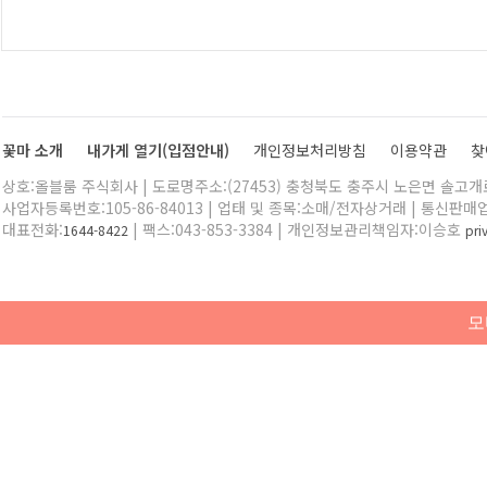
꽃마 소개
내가게 열기(입점안내)
개인정보처리방침
이용약관
찾
상호:올블룸 주식회사 | 도로명주소:(27453) 충청북도 충주시 노은면 솔고개로 
사업자등록번호:105-86-84013 | 업태 및 종목:소매/전자상거래 | 통신판매
대표전화:
| 팩스:043-853-3384 | 개인정보관리책임자:이승호
1644-8422
pr
모