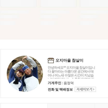
오지마을 참살이
안녕하세요^^ 오지마을 참살이입니
다 꽃마라는 아름다운 공간에서 태
어나 어느새 수많은 시간이 지났습
니다 매일 만나는 소중한 인연에 감
사드리며 오늘도 좋은 상품 감사의
가게주인 :
음정덕
마음을 담아 행복 미소로 전해드립
전화 및 택배정보
니다 함께해 주셔서 고맙습니다 ^_^