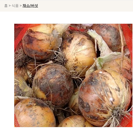
>
>
홈
식품
채소/버섯