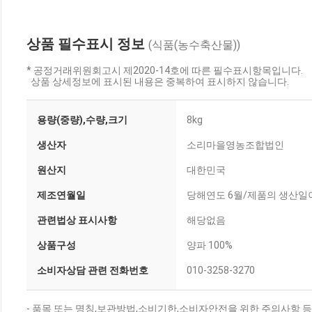
상품 필수표시 정보
(식품(농수축산물))
* 공정거래위원회고시 제2020-14호에 따른 필수표시항목입니다.
상품 상세정보에 표시된 내용은 중복하여 표시하지 않습니다.
용량(중량),수량,크기
8kg
생산자
소리마을영농조합법인
원산지
대한민국
제조연월일
당해연도 6월/제품의 생산일이
관련법상 표시사항
해당없음
상품구성
양파 100%
소비자상담 관련 전화번호
010-3258-3270
- 품목 또는 명칭,보관방법,소비기한,소비자안전을 위한 주의사항 등