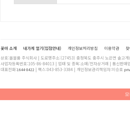
꽃마 소개
내가게 열기(입점안내)
개인정보처리방침
이용약관
찾
상호:올블룸 주식회사 | 도로명주소:(27453) 충청북도 충주시 노은면 솔고개로 
사업자등록번호:105-86-84013 | 업태 및 종목:소매/전자상거래 | 통신판매
대표전화:
| 팩스:043-853-3384 | 개인정보관리책임자:이승호
1644-8422
pr
모