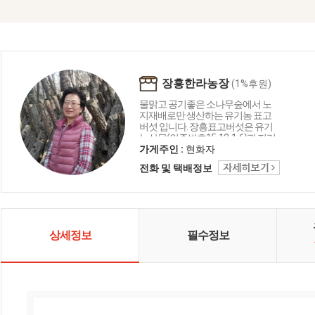
장흥한라농장
(1%후원)
물맑고 공기좋은 소나무숲에서 노
지재배로만 생산하는 유기농 표고
버섯 입니다. 장흥표고버섯은 유기
농산물(인증번호15-12-1-6)과 지리
적표시등록 (산림청2호)을 한 상품
가게주인 :
현화자
으로 육질이 두껍고 쫄깃쫄깃한 맛
전화 및 택배정보
과 향이 뛰어나 명품으로 인정받고
있습니다. 저희 가게는 표고버섯을
30여년간 직접 생산하고 있습니다.
그리하여 2005년 새농민 상도 수상
하였습니다. 품질에서는 자부심을
가지고 있습니다.
상세정보
필수정보