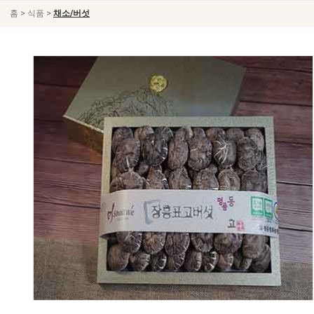
>
>
홈
식품
채소/버섯