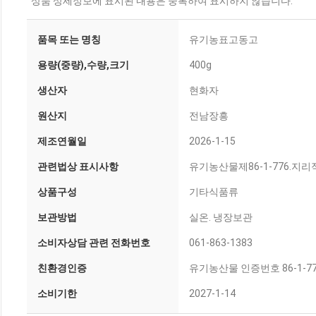
상품 상세정보에 표시된 내용은 중복하여 표시하지 않습니다.
품목 또는 명칭
유기농표고동고
용량(중량),수량,크기
400g
생산자
현화자
원산지
전남장흥
제조연월일
2026-1-15
관련법상 표시사항
유기농산물제86-1-776.
상품구성
기타식품류
보관방법
실온. 냉장보관
소비자상담 관련 전화번호
061-863-1383
친환경인증
유기농산물 인증번호 86-1-7
소비기한
2027-1-14