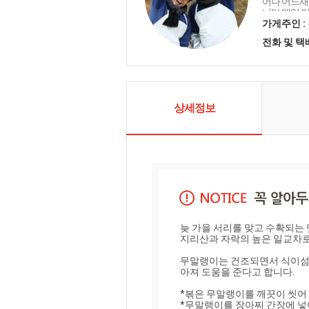
어나 어느새
니다 매일 
사드리며 오
가게주인 :
마음을 담아
전화 및 
니다 함께해 
상세정보
늦 가을 서리를 맞고 수확되는 
지리산과 자락의 높은 일교차로
무말랭이는 건조되면서 식이섬유가
아져 도움을 준다고 합니다. 

*볶은 무말랭이를 깨끗이 씻어
*무말랭이를 장아찌 간장에 넣