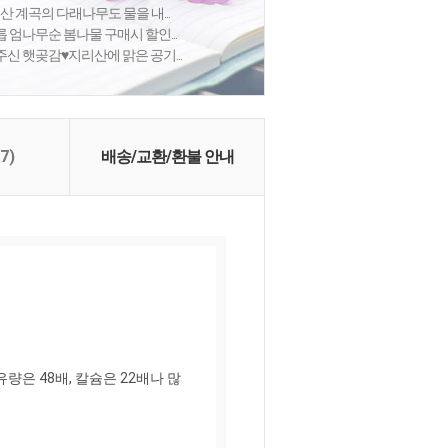
산 계곡의 다래나무도 물을 내...
릅 엄나무순 봄나물 구매시 할인...
신 햇곶감♥지리산에 맑은 공기...
(7)
배송/교환/환불 안내
은 48배, 칼슘은 22배나 많