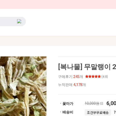
[복나물] 무말랭이 2
구매후기
245
개
(4.8)
누적판매
4,178
개
6,0
10,000원
ㆍ꽃마가
ㆍ배송비
조건부무료배송