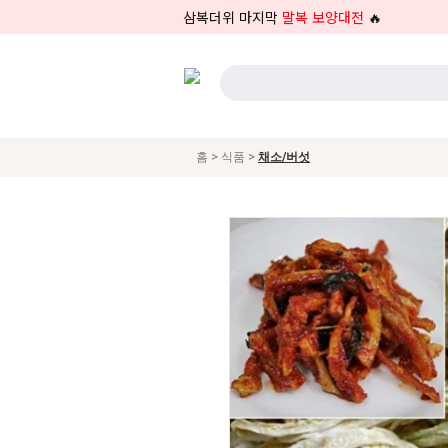
삼복더위 마지막
말복 보양대전
🔥
>
>
홈
식품
채소/버섯