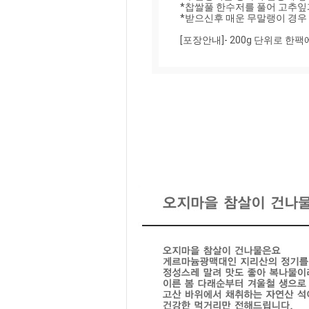
*찹쌀풀 한수저를 풀어 고추잎
*받으신후 매운 무말랭이 경우 
[포장안내]- 200g 단위로 한