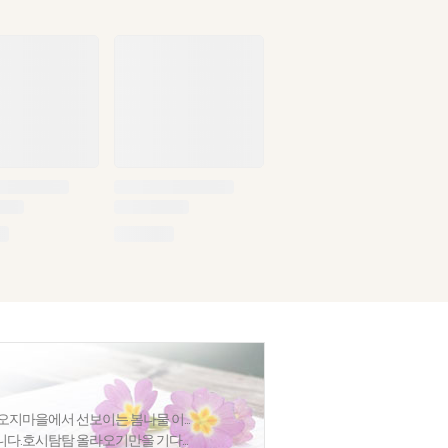
오지마을에서 선보이는 봄나물 이...
다.호시탐탐 올라오기만을 기다...