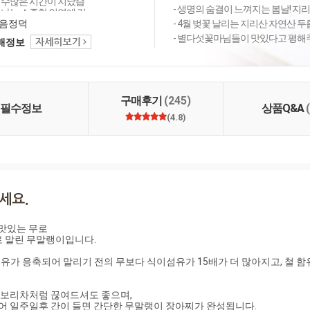
 수많은 시간이 지났습
- 생명의 숨결이 느껴지는 봄날! 지리
만나는 소중한 인연에 감
늘도 좋은 상품 감사의
음정덕
- 4월 벚꽃 날리는 지리산 자연산 두
 행복 미소로 전해드립
- 별다섯꽃마님들이 맛있다고 평해주
택배정보
주셔서 고맙습니다 ^_^
구매후기
(245)
필수정보
상품Q&A
(4.8)
맛있는 무로

 말린 무말랭이입니다.

 응축되어 말리기 전의 무보다 식이섬유가 15배가 더 많아지고, 철 함유량
 보리차처럼 끊여드셔도 좋으며,

어 일주일후 간이 들면 간단한 무말랭이 장아찌가 완성됩니다.
