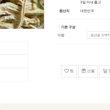
2일 이내 출고
ㆍ원산지
대한민국
ㆍ기본 구성
수량
찜
선물