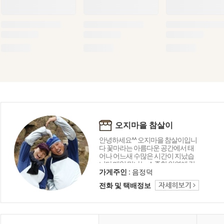
오지마을 참살이
안녕하세요^^ 오지마을 참살이입니
다 꽃마라는 아름다운 공간에서 태
어나 어느새 수많은 시간이 지났습
니다 매일 만나는 소중한 인연에 감
사드리며 오늘도 좋은 상품 감사의
가게주인 :
음정덕
마음을 담아 행복 미소로 전해드립
전화 및 택배정보
니다 함께해 주셔서 고맙습니다 ^_^