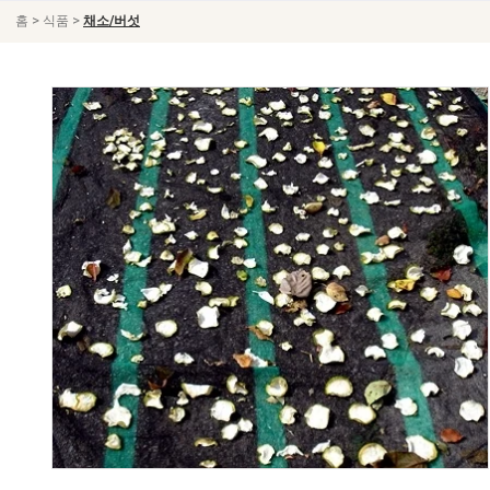
>
>
홈
식품
채소/버섯