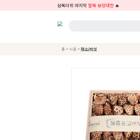
삼복더위 마지막
말복 보양대전
🔥
>
>
홈
식품
채소/버섯