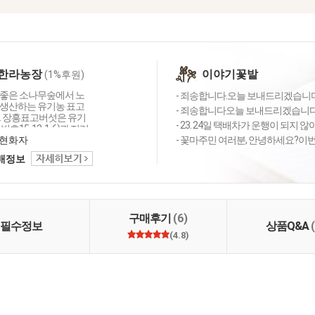
한라농장
이야기꽃밭
(1%후원)
좋은 소나무숲에서 노
- 죄송합니다.오늘 보내드리겠습니
생산하는 유기농 표고
- 죄송합니다오늘 보내드리겠습니다
. 장흥표고버섯은 유기
- 23. 24일 택배차가 운행이 되지 
호15-12-1-6)과 지리
(산림청2호)을 한 상품
현화자
- 꽃마주민 여러분, 안녕하세요?이번주
 두껍고 쫄깃쫄깃한 맛
택배정보
어나 명품으로 인정받고
저희 가게는 표고버섯을
직접 생산하고 있습니다.
05년 새농민 상도 수상
 품질에서는 자부심을
구매후기
(6)
니다.
필수정보
상품Q&A
(4.8)