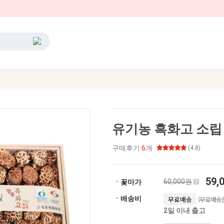
유기농 흑화고 소립 
구매후기
6
개
(4.8)
59,
60,000원
ㆍ꽃마가
(무료배송은
ㆍ배송비
무료배송
2일 이내 출고