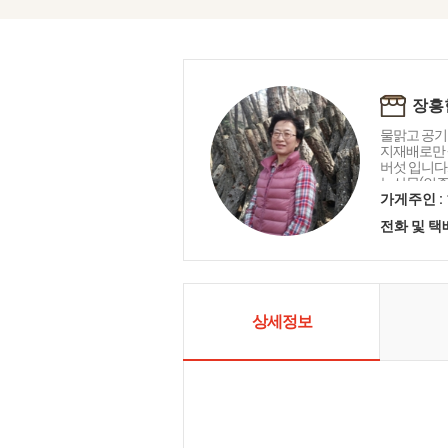
장흥
물맑고 공기
지재배로만 
버섯 입니다
농산물(인증번
적표시등록 
가게주인 :
으로 육질이
전화 및 
과 향이 뛰
있습니다. 
30여년간 
그리하여 20
하였습니다.
가지고 있습
상세정보