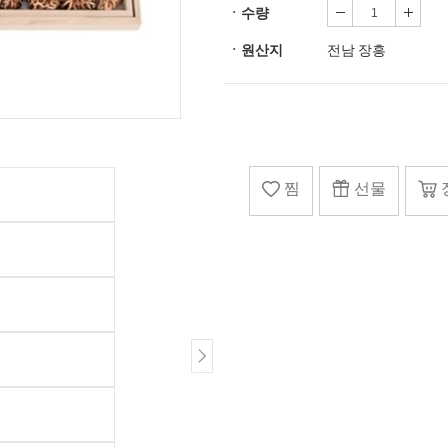
ㆍ수량
ㆍ원산지
전남 장흥
찜
선물