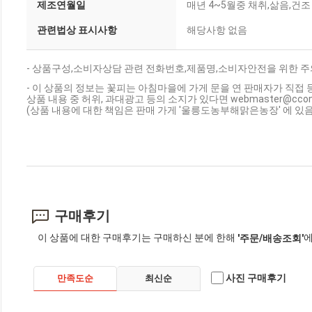
제조연월일
매년 4~5월중 채취,삶음,건조
관련법상 표시사항
해당사항 없음
- 상품구성,소비자상담 관련 전화번호,제품명,소비자안전을 위한 주
- 이 상품의 정보는 꽃피는 아침마을에 가게 문을 연 판매자가 직접 
상품 내용 중 허위, 과대광고 등의 소지가 있다면 webmaster@cc
(상품 내용에 대한 책임은 판매 가게 '울릉도농부해맑은농장' 에 있
구매후기
이 상품에 대한 구매후기는 구매하신 분에 한해
에
'주문/배송조회'
사진 구매후기
만족도순
최신순