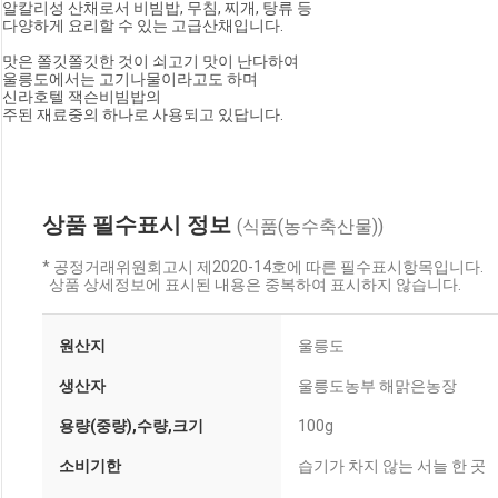
알칼리성 산채로서 비빔밥, 무침, 찌개, 탕류 등 

다양하게 요리할 수 있는 고급산채입니다. 

맛은 쫄깃쫄깃한 것이 쇠고기 맛이 난다하여 

울릉도에서는 고기나물이라고도 하며 

신라호텔 잭슨비빔밥의 

주된 재료중의 하나로 사용되고 있답니다.                        
상품 필수표시 정보
(식품(농수축산물))
* 공정거래위원회고시 제2020-14호에 따른 필수표시항목입니다.
상품 상세정보에 표시된 내용은 중복하여 표시하지 않습니다.
원산지
울릉도
생산자
울릉도농부 해맑은농장
용량(중량),수량,크기
100g
소비기한
습기가 차지 않는 서늘 한 곳