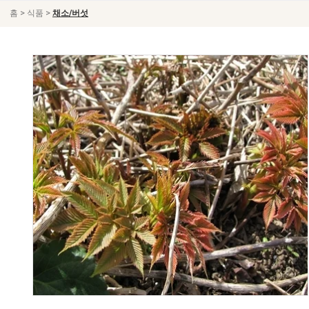
>
>
홈
식품
채소/버섯