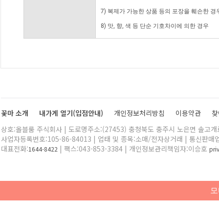
7) 복제가 가능한 상품 등의 포장을 훼손한 경
8) 맛, 향, 색 등 단순 기호차이에 의한 경우
꽃마 소개
내가게 열기(입점안내)
개인정보처리방침
이용약관
찾
상호:올블룸 주식회사 | 도로명주소:(27453) 충청북도 충주시 노은면 솔고개로 
사업자등록번호:105-86-84013 | 업태 및 종목:소매/전자상거래 | 통신판매
대표전화:
| 팩스:043-853-3384 | 개인정보관리책임자:이승호
1644-8422
pr
모