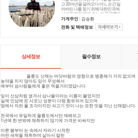
고 20여년을 달려오다 어느 순간 잃
어버린 나를 찾기 위해 대한민국에
서 가장 먼저 해가 솟는 이곳 울릉도
에 정착하게 되었습니다. 어렵고 힘
가게주인 :
김승환
든 섬 생활, 하지만 아름다운 사람, 아
전화 및 택배정보
름다운 자연이 주는 위로와 축복에
감사하며, 꽃마주민 여러분과 울릉
도의 자연을 함께 나누려 합니다.
상세정보
필수정보
                            울릉도 산채는 바닷바람의 영향으로 병충해가 거의 없으며 

농약을 치지 않아도 잎이 무성해서 

예부터 섬사람들에게 좋은 먹을거리였답니다. 

잎이 산삼처럼 생겨서 삼나물이라는 이름이 붙었지만 

실제 인삼에 든 사포닌 성분이 다량 함유되어 있으며 

땅에서 자란 풀 조각이지만 쇠고기 맛이 나는 묘한 맛을 지닌 산채랍니다. 

전국에서 유일하게 울릉도에서만 재배되고 

1년에 한 번밖에 채취하지 않기에 가격은 비싸지만 

이른 봄부터 눈 속에서 자라기 시작한 

어린 새싹을 채취하여 삶아서 말린 
