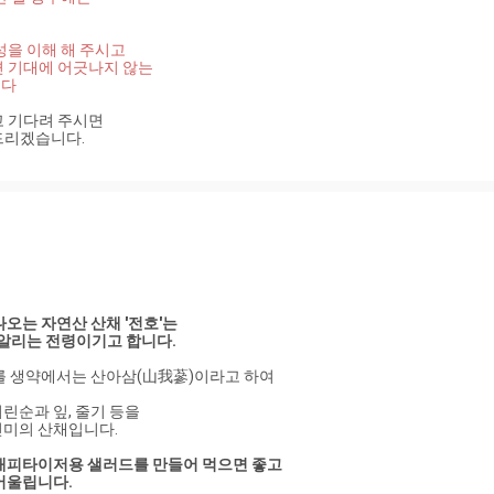
을 이해 해 주시고 

기대에 어긋나지 않는 

니다
기다려 주시면 

드리겠습니다.
오는 자연산 산채 '전호'는 
 알리는 전령이기고 합니다. 
를 생약에서는 산아삼(山我蔘)이라고 하여
린순과 잎, 줄기 등을
진미의 산채입니다.
애피타이저용 샐러드를 만들어 먹으면 좋고 
어울립니다.