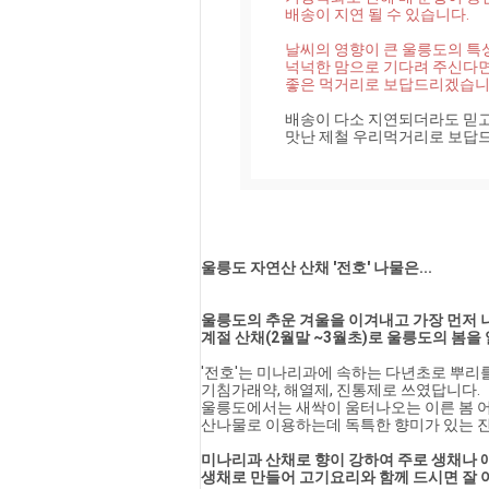
배송이 지연 될 수 있습니다.

날씨의 영향이 큰 울릉도의 특성
넉넉한 맘으로 기다려 주신다면 
좋은 먹거리로 보답드리겠습
배송이 다소 지연되더라도 믿고 
맛난 제철 우리먹거리로 보답
울릉도 자연산 산채 '전호' 나물은...
울릉도의 추운 겨울을 이겨내고 가장 먼저 나
계절 산채(2월말 ~3월초)로 울릉도의 봄을
'전호'는 미나리과에 속하는 다년초로 뿌리
기침가래약, 해열제, 진통제로 쓰였답니다.
울릉도에서는 새싹이 움터나오는 이른 봄 어
산나물로 이용하는데 독특한 향미가 있는 
미나리과 산채로 향이 강하여 주로 생채나 
생채로 만들어 고기요리와 함께 드시면 잘 