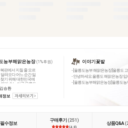
도농부해맑은농장
이야기꽃밭
(1%후원)
한복판에서 지칠 줄 모르
- [울릉도농부 해맑은농장]울릉도 
 달려오다 어느 순간 잃
- 안녕하세요.울릉도 해맑은농장 입니
 찾기 위해 대한민국에
- [울릉도농부해맑은농장]울릉도농부
 해가 솟는 이곳 울릉도
 되었습니다. 어렵고 힘
김승환
 하지만 아름다운 사람, 아
택배정보
이 주는 위로와 축복에
꽃마주민 여러분과 울릉
 함께 나누려 합니다.
구매후기
(251)
필수정보
상품Q&A
(
(4.8)