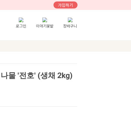
가입하기
로그인
이야기꽃밭
장바구니
물 '전호' (생채 2kg)