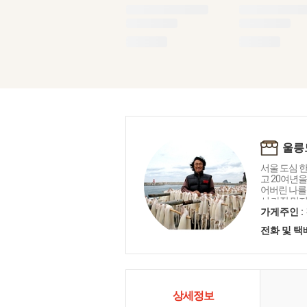
울릉
서울 도심 
고 20여년을
어버린 나를
서 가장 먼저
에 정착하게
가게주인 :
든 섬 생활,
전화 및 
름다운 자연
감사하며, 
도의 자연을
상세정보