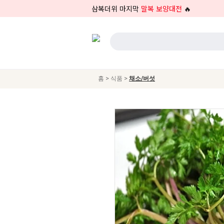
삼복더위 마지막
말복 보양대전
🔥
>
>
홈
식품
채소/버섯