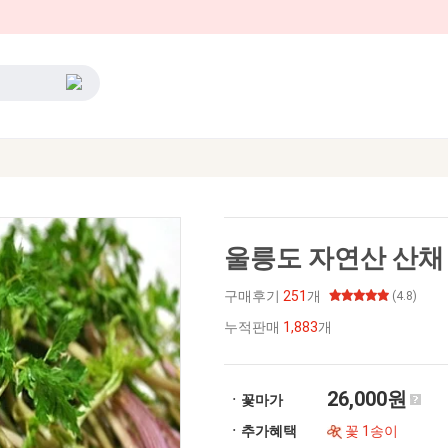
울릉도 자연산 산채 나
구매후기
251
개
(4.8)
누적판매
1,883
개
26,000원
ㆍ꽃마가
ㆍ추가혜택
꽃 1송이