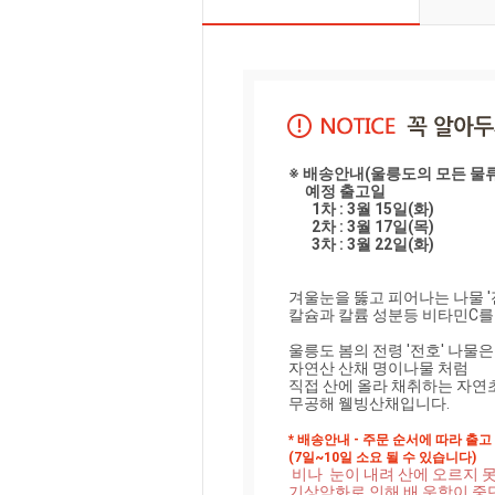
※ 배송안내(울릉도의 모든 물류
     예정 출고일

       1차 : 3월 15일(화)

       2차 : 3월 17일(목)

겨울눈을 뚫고 피어나는 나물 '전
칼슘과 칼륨 성분등 비타민C를 
울릉도 봄의 전령 '전호' 나물은 
자연산 산채 명이나물 처럼

직접 산에 올라 채취하는 자연초
무공해 웰빙산채입니다.

* 배송안내 - 주문 순서에 따라 출고

(7일~10일 소요 될 수 있습니다)
 비나  눈이 내려 산에 오르지 못하거나, 

기상악화로 인해 배 운항이 중단