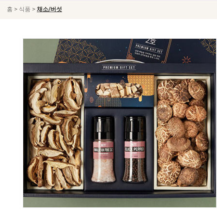
>
>
홈
식품
채소/버섯