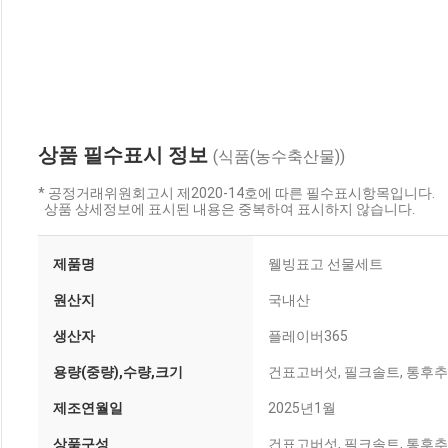
상품 필수표시 정보
(식품(농수축산물))
* 공정거래위원회고시 제2020-14호에 따른 필수표시항목입니다.
상품 상세정보에 표시된 내용은 중복하여 표시하지 않습니다.
제품명
웰빙표고 선물세트
원산지
국내산
생산자
플레이버365
용량(중량),수량,크기
건표고버섯, 필크솔트, 통후추
제조연월일
2025년1월
상품구성
건표고버섯, 필크솔트, 통후추