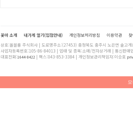
꽃마 소개
내가게 열기(입점안내)
개인정보처리방침
이용약관
찾
상호:올블룸 주식회사 | 도로명주소:(27453) 충청북도 충주시 노은면 솔고개로 
사업자등록번호:105-86-84013 | 업태 및 종목:소매/전자상거래 | 통신판매
대표전화:
| 팩스:043-853-3384 | 개인정보관리책임자:이승호
1644-8422
pr
모