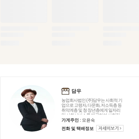
담우
농업회사법인 (주)담우는 사회적 기
업으로 고령자, 다문화, 저소득층 등
취약계층 및 청·장년층에게 일자리
및 사회서비스를 제공하여 사회적
목적을 추구하고, 계약재배를 통해
가게주인 :
모윤숙
생산 농가의 삶의 질 향상에 기여하
전화 및 택배정보
며, 공정한 경영, 근로자 복지가 먼저
인 기업 윤리를 강화해 사회 가치 및