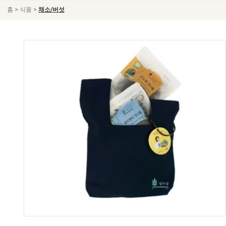
>
>
홈
식품
채소/버섯