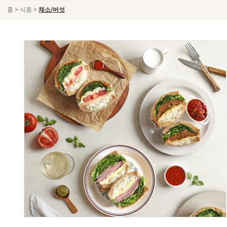
>
>
홈
식품
채소/버섯