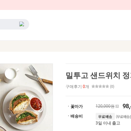
밀투고 샌드위치 정
구매후기
0
개
(0)
98
120,000원
ㆍ꽃마가
(무료배송은
ㆍ배송비
무료배송
3일 이내 출고