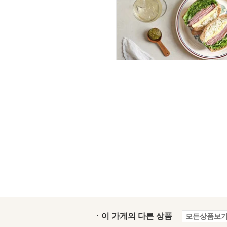
ㆍ이 가게의 다른 상품
모든상품보기