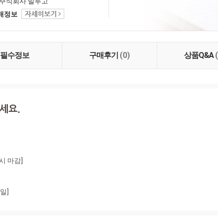
 있는 식단 솔루션을 만
주식회사 밀투고
표로 합니다. 단순한 식
택배정보
 넘어 고객들에게 지속
한 라이프 스타일 솔루
니다. 우리의 브랜드는
추지 않고 성장과 변화
것입니다.
필수정보
구매후기
(0)
상품Q&A
시 마감]

일]