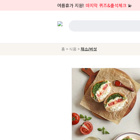
여름휴가 지원!
마지막 퀴즈&출석체크
💫
>
>
홈
식품
채소/버섯