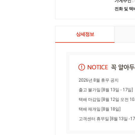
있게 즐길 수
가게주인 :
드는 것을 목
전화 및 
단 브랜드를
가능한 건강
션을 제시합
앞으로도 멈
를 선도할 
상세정보
2026년 8월 휴무 공지

출고 불가일 [8월 13일 - 17일]

택배 마감일 [8월 12일 오전 10
택배 재개일 [8월 18일]

고객센터 휴무일 [8월 13일 -17