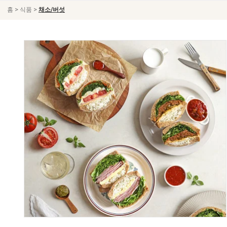
>
>
홈
식품
채소/버섯