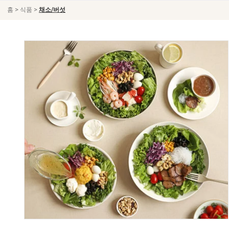
>
>
홈
식품
채소/버섯