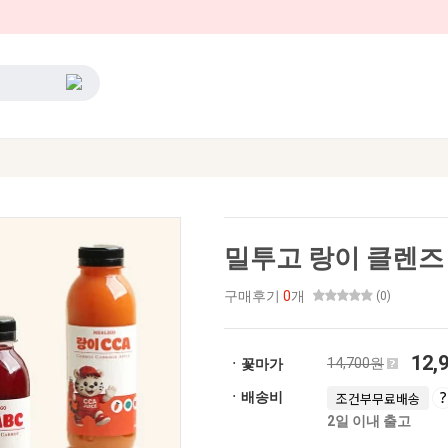
밀투고 랑이 클렌즈 
구매후기
0
개
(0)
12,
14,700원
ㆍ꽃마가
ㆍ배송비
조건부무료배송
2일 이내 출고