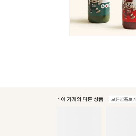
ㆍ이 가게의 다른 상품
모든상품보기