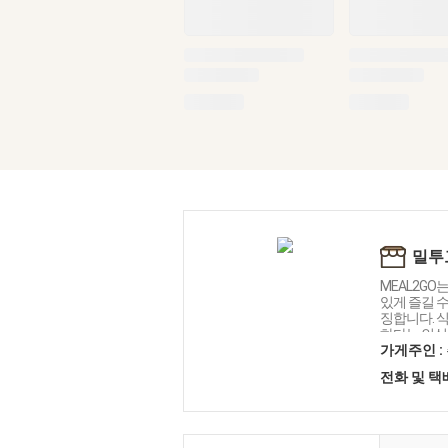
밀투고
MEAL2GO
있게 즐길 수
징합니다. 
하다는 인식
있게 즐길 수
가게주인 :
드는 것을 목
전화 및 
단 브랜드를
가능한 건강
션을 제시합
앞으로도 멈
를 선도할 