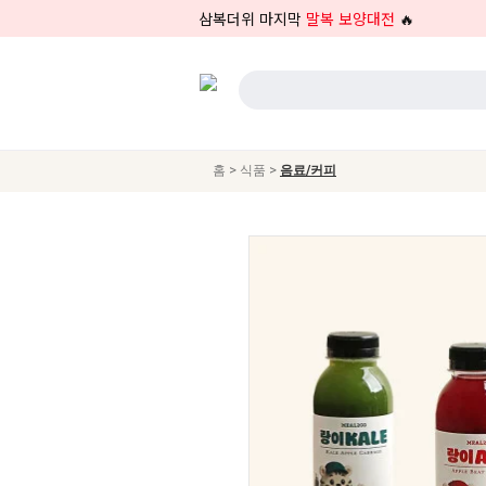
삼복더위 마지막
말복 보양대전
🔥
>
>
홈
식품
음료/커피