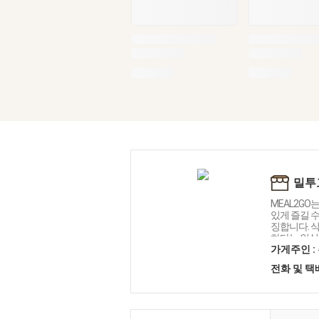
밀투고
MEAL2GO
있게 즐길 수
징합니다. 
하다는 인식
있게 즐길 수
가게주인 :
드는 것을 목
전화 및 
단 브랜드를
가능한 건강
션을 제시합
앞으로도 멈
를 선도할 