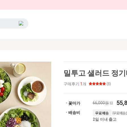
밀투고 샐러드 정기
구매후기
1
개
(5)
55,
66,000원
ㆍ꽃마가
(무료배송은
ㆍ배송비
무료배송
2일 이내 출고