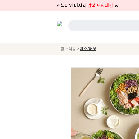
삼복더위 마지막
말복 보양대전
🔥
>
>
홈
식품
채소/버섯