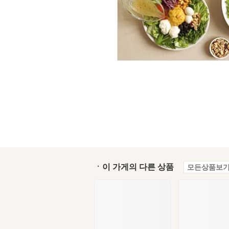
ㆍ이 가게의 다른 상품
모든상품보기